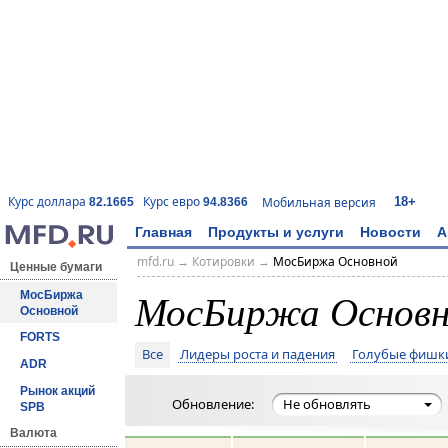
18+
Курс доллара
Курс евро
Мобильная версия
82.1665
94.8366
Главная
Продукты и услуги
Новости
А
mfd.ru
→
Котировки
→
МосБиржа Основной
Ценные бумаги
МосБиржа Основн
МосБиржа
Основной
FORTS
Все
Лидеры роста и падения
Голубые фишк
ADR
Рынок акций
Не обновлять
Обновление:
SPB
Валюта