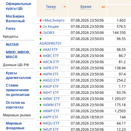
Официальные
Тикер
Время
курсы ЦБ
МосБиржа
+МосЭнерго
07.08.2026 23:50:06
1.602
Валютный
2х Акции
07.08.2026 23:50:06
576.5
Forex
2хОФЗ
07.08.2026 23:50:06
144 550
Кредиты
07.08.2026 23:50:03
96.55
AGROFRGT01
INSTAR
AKAI ETF
07.08.2026 23:50:06
98.55
MIBID, MIBOR,
AKBC ETF
07.08.2026 23:50:06
86.7
MIACR
AKCN ETF
07.08.2026 23:50:06
81.2
Данные ЦБ РФ
AKFB ETF
07.08.2026 23:50:06
138.94
Курсы
AKFN ETF
07.08.2026 23:50:06
97.4
драгметаллов
AKGD ETF
07.08.2026 23:50:06
254.2
Ставки
AKGP ETF
07.08.2026 23:50:06
1.17
привлечения
AKHT ETF
07.08.2026 23:50:06
93.76
по депозитам
AKMC ETF
07.08.2026 23:50:06
1 293.07
Остатки на
AKMM ETF
07.08.2026 23:50:06
175.18
корсчетах
AKMP ETF
07.08.2026 23:50:06
1.2503
Мировые рынки
AKPP ETF
07.08.2026 18:59:31
144
AKQU ETF
07.08.2026 23:50:06
64.17
Мировые
фондовые
AKUP ETF
07.08.2026 23:50:06
12.23