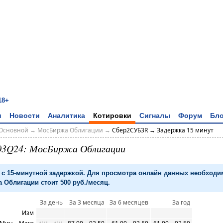
18+
и
Новости
Аналитика
Котировки
Сигналы
Форум
Бло
Основной
→
МосБиржа Облигации
→
Сбер2СУБ3R → Задержка 15 минут
03Q24: МосБиржа Облигации
с 15-минутной задержкой. Для просмотра онлайн данных необход
 Облигации стоит 500 руб./месяц.
За день
За 3 месяца
За 6 месяцев
За год
Изм