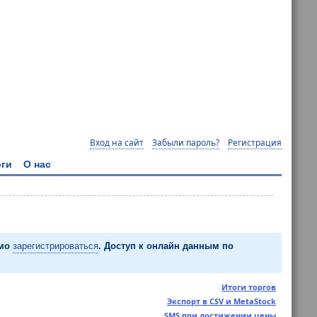
Вход на сайт
Забыли пароль?
Регистрация
ги
О нас
имо
зарегистрироваться
. Доступ к онлайн данным по
Итоги торгов
Экспорт в CSV и MetaStock
SMS при достижении цены