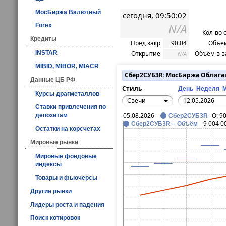
МосБиржа Валютный
сегодня, 09:50:02
N/A
Forex
Кол-во 
Кредиты
Пред закр
90.04
Объём
INSTAR
Открытие
Объём в в
N/A
MIBID, MIBOR, MIACR
Сбер2СУБ3R: МосБиржа Облиг
Данные ЦБ РФ
Стиль
День
Неделя
Курсы драгметаллов
Свечи
Ставки привлечения по
05.08.2026
O:
90
депозитам
Сбер2СУБ3R
9 004 0
Сбер2СУБ3R – Объём
Остатки на корсчетах
Мировые рынки
Мировые фондовые
индексы
Товары и фьючерсы
Другие рынки
Лидеры роста и падения
Поиск котировок