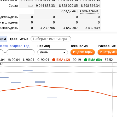
Мин – Макс
–
87.00 – 92.50
61.00 – 92.50
61.00 – 92.50
N/A
N/A
Срвзв
9 044 833.33
8 828 029.85
8 598 366.34
N/A
Средние
|
Суммарные
сделок/день
0
0
0
0
 в шт/день
0
0
0
0
алюте/день
0
4 239 766
4 657 307
3 432 549
ации
сравнить с
Период
Теханализ
Рисование
Месяц
Квартал
Год
День
–
Индикаторы
Инструме
.04
H:
90.04
L:
90.04
C:
90.04
90.19
87.52
EMA (12)
EMA (50)
00