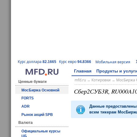
Курс доллара
Курс евро
Мобильная версия
82.1665
94.8366
Главная
Продукты и услуг
mfd.ru
→
Котировки
→
МосБиржа 
Ценные бумаги
Сбер2СУБ3R, RU000A1
МосБиржа Основной
FORTS
Данные предоставлены 
ADR
всем тикерам МосБиржа
Рынок акций SPB
Валюта
Официальные курсы
ЦБ