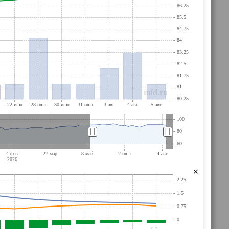
||
||
×