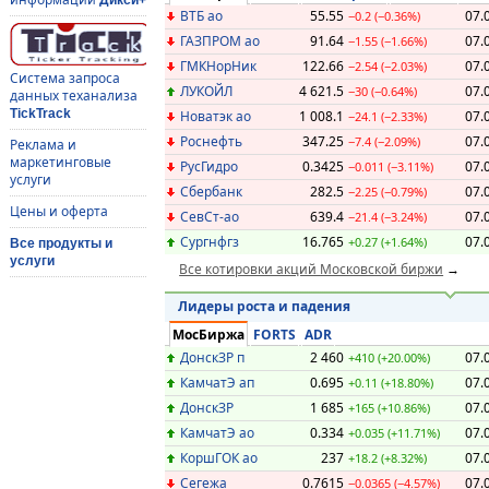
Дикси+
ВТБ ао
55.55
07.
−0.2 (−0.36%)
ГАЗПРОМ ао
91.64
07.
−1.55 (−1.66%)
ГМКНорНик
122.66
07.
−2.54 (−2.03%)
Система запроса
ЛУКОЙЛ
4 621.5
07.
−30 (−0.64%)
данных теханализа
TickTrack
Новатэк ао
1 008.1
07.
−24.1 (−2.33%)
Роснефть
347.25
07.
−7.4 (−2.09%)
Реклама и
маркетинговые
РусГидро
0.3425
07.
−0.011 (−3.11%)
услуги
Сбербанк
282.5
07.
−2.25 (−0.79%)
Цены и оферта
СевСт-ао
639.4
07.
−21.4 (−3.24%)
Сургнфгз
16.765
07.
+0.27 (+1.64%)
Все продукты и
услуги
Все котировки акций Московской биржи
Лидеры роста и падения
МосБиржа
FORTS
ADR
ДонскЗР п
2 460
07.
+410 (+20.00%)
КамчатЭ ап
0.695
07.
+0.11 (+18.80%)
ДонскЗР
1 685
07.
+165 (+10.86%)
КамчатЭ ао
0.334
07.
+0.035 (+11.71%)
КоршГОК ао
237
07.
+18.2 (+8.32%)
Сегежа
0.7615
07.
−0.0365 (−4.57%)