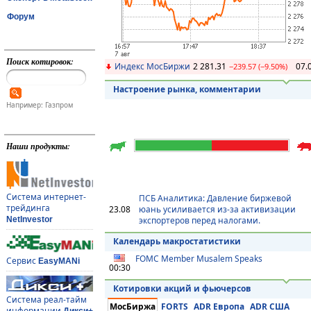
Форум
Поиск котировок:
Индекс МосБиржи
2 281.31
07.
−239.57 (−9.50%)
Настроение рынка, комментарии
Например: Газпром
Наши продукты:
Система интернет-
ПСБ Аналитика: Давление биржевой
трейдинга
23.08
юань усиливается из-за активизации
экспортеров перед налогами.
NetInvestor
Календарь макростатистики
FOMC Member Musalem Speaks
Сервис
EasyMANi
00:30
Котировки акций и фьючерсов
Система реал-тайм
МосБиржа
FORTS
ADR Европа
ADR США
информации