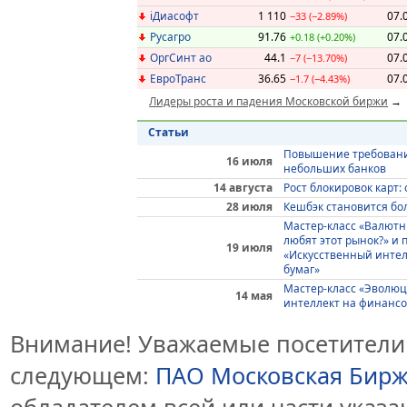
iДиасофт
1 110
07.
−33 (−2.89%)
Русагро
91.76
07.
+0.18 (+0.20%)
ОргСинт ао
44.1
07.
−7 (−13.70%)
ЕвроТранс
36.65
07.
−1.7 (−4.43%)
Лидеры роста и падения Московской биржи
Статьи
Повышение требований
16 июля
небольших банков
14 августа
Рост блокировок карт:
28 июля
Кешбэк становится бо
Мастер-класс «Валют
любят этот рынок?» 
19 июля
«Искусственный интел
бумаг»
Мастер-класс «Эволюц
14 мая
интеллект на финансо
Внимание! Уважаемые посетители 
следующем:
ПАО Московская Бир
обладателем всей или части указ