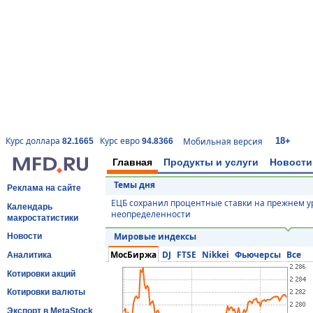
18+
Курс доллара
Курс евро
Мобильная версия
82.1665
94.8366
Главная
Продукты и услуги
Новости
Темы дня
Реклама на сайте
ЕЦБ сохранил процентные ставки на прежнем у
Календарь
неопределенности
макростатистики
Мировые индексы
Новости
МосБиржа
DJ
FTSE
Nikkei
Фьючерсы
Все
Аналитика
Котировки акций
Котировки валюты
Экспорт в MetaStock