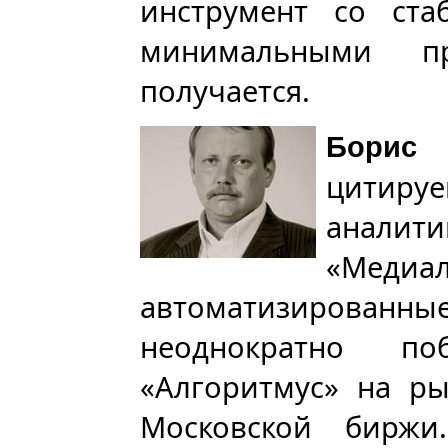
инструмент со ста
минимальными п
получается.
Борис
цитир
анал
«Мед
автоматизированн
неоднократно п
«Алгоритмус» на р
Московской биржи