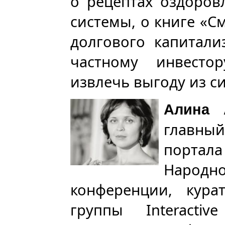
о рецептах оздоро
системы, о книге «С
долгового капитал
частному инвесто
извлечь выгоду из с
Алина 
главны
портала
Наро
конференции, курат
группы Interacti