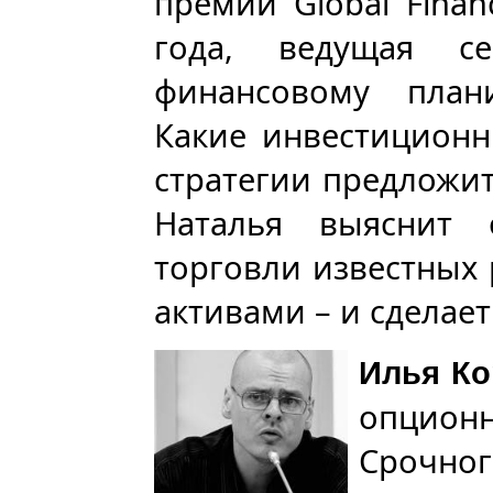
премии Global Finan
года, ведущая с
финансовому план
Какие инвестиционн
стратегии предложит
Наталья выяснит 
торговли известных
активами – и сделае
Илья К
опционн
Срочно