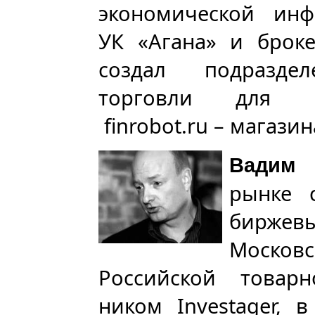
экономической инф
УК «Агана» и брок
создал подраздел
торговли для к
finrobot.ru – магази
Вадим 
рынке 
бирже
Моско
Российской товар
ником Investager, 