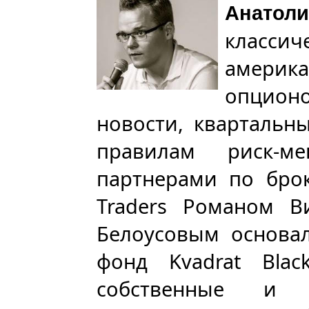
Анато
класси
америк
опционо
новости, квартальн
правилам риск-м
партнерами по брок
Traders Романом 
Белоусовым основал
фонд Kvadrat Bla
собственные и 