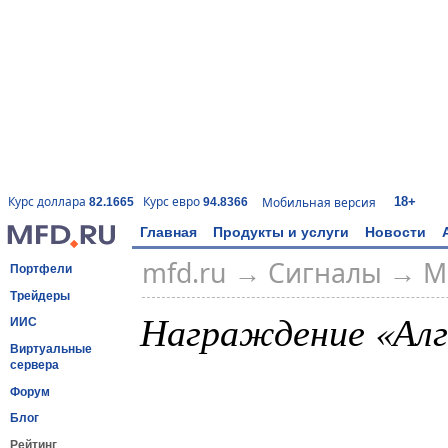
18+
Курс доллара
Курс евро
Мобильная версия
82.1665
94.8366
Главная
Продукты и услуги
Новости
mfd.ru
→
Сигналы
→ М
Портфели
Трейдеры
Награждение «Алг
ИИС
Виртуальные
сервера
Форум
Блог
Рейтинг