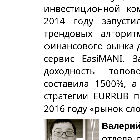
инвестиционной ком
2014 году запусти
трендовых алгорит
финансового рынка д
сервис EasiMANI. З
доходность топо
составила 1500%, а
стратегии EURRUB п
2016 году «рынок сл
Валери
отдела 