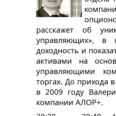
компан
опцион
расскажет об уни
управляющих», в к
доходность и показа
активами на основ
управляющими ко
торгах. До прихода 
в 2009 году Валери
компании АЛОР+.