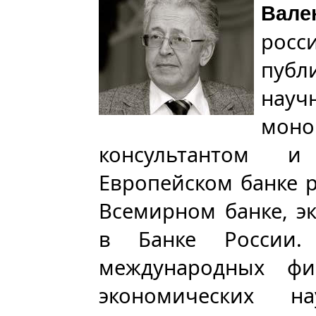
Вале
рос
публ
науч
мон
консультантом 
Европейском банке р
Всемирном банке, э
в Банке России
международных фи
экономических на