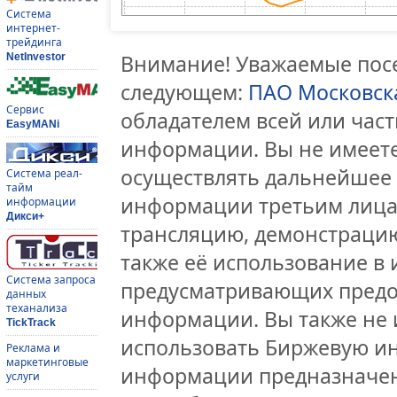
Система
интернет-
трейдинга
Внимание! Уважаемые посе
NetInvestor
следующем:
ПАО Московск
Сервис
обладателем всей или час
EasyMANi
информации. Вы не имеете
осуществлять дальнейшее
Система реал-
тайм
информации третьим лицам
информации
Дикси+
трансляцию, демонстрацию
также её использование в 
Система запроса
предусматривающих предо
данных
теханализа
информации. Вы также не 
TickTrack
использовать Биржевую и
Реклама и
маркетинговые
информации предназначен
услуги