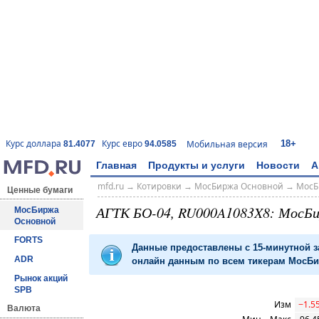
18+
Курс доллара
Курс евро
Мобильная версия
81.4077
94.0585
Главная
Продукты и услуги
Новости
А
mfd.ru
→
Котировки
→
МосБиржа Основной
→
МосБ
Ценные бумаги
АГТК БО-04, RU000A1083X8: МосБ
МосБиржа
Основной
FORTS
Данные предоставлены с 15-минутной 
ADR
онлайн данным по всем тикерам МосБир
Рынок акций
SPB
Изм
−1.5
Валюта