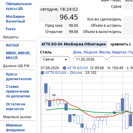
Мин – Макс
96.4
Официальные
Срвзв
сегодня, 18:24:02
курсы ЦБ
96.45
МосБиржа
Кол-во сделок/день
Валютный
Пред закр
98.00
Объём в шт/день
Forex
Открытие
99.68
Объём в валюте/день
Кредиты
АГТК БО-04: МосБиржа Облигации
сравнить с
INSTAR
Стиль
День
Неделя
Месяц
Квартал
Го
MIBID, MIBOR,
MIACR
Свечи
–
Данные ЦБ РФ
07.08.2026
O:
99.68
H:
100.49
L:
9
АГТК БО-04
33 192
АГТК БО-04 – Объём
Курсы
драгметаллов
Ставки
привлечения
по депозитам
Остатки на
корсчетах
Мировые рынки
Мировые
фондовые