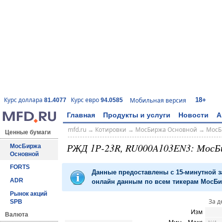
18+
Курс доллара
Курс евро
Мобильная версия
81.4077
94.0585
Главная
Продукты и услуги
Новости
А
mfd.ru
→
Котировки
→
МосБиржа Основной
→
МосБ
Ценные бумаги
РЖД 1Р-23R, RU000A103EN3: МосБ
МосБиржа
Основной
FORTS
Данные предоставлены с 15-минутной 
ADR
онлайн данным по всем тикерам МосБир
Рынок акций
За д
SPB
Изм
Валюта