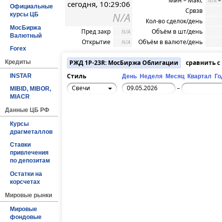
Мин – Макс
N/A
сегодня, 10:29:06
Официальные
Срвзв
N/A
курсы ЦБ
Кол-во сделок/день
МосБиржа
Пред закр
Объём в шт/день
N/A
Валютный
Открытие
Объём в валюте/день
N/A
Forex
Кредиты
РЖД 1Р-23R: МосБиржа Облигации
сравнить 
Стиль
INSTAR
День
Неделя
Месяц
Квартал
Го
Свечи
–
MIBID, MIBOR,
MIACR
Данные ЦБ РФ
Курсы
драгметаллов
Ставки
привлечения
по депозитам
Остатки на
корсчетах
Мировые рынки
Мировые
фондовые