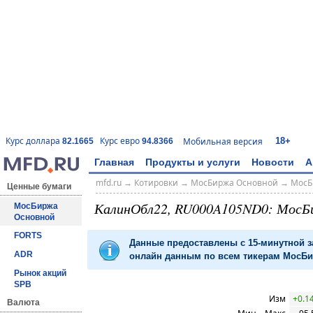
18+
Курс доллара
Курс евро
Мобильная версия
82.1665
94.8366
Главная
Продукты и услуги
Новости
А
mfd.ru
→
Котировки
→
МосБиржа Основной
→
МосБ
Ценные бумаги
КалинОбл22, RU000A105ND0: МосБ
МосБиржа
Основной
FORTS
Данные предоставлены с 15-минутной 
ADR
онлайн данным по всем тикерам МосБир
Рынок акций
SPB
Изм
+0.1
Валюта