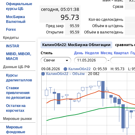
Мин – Макс
95.
Официальные
Срвзв
сегодня, 05:01:38
курсы ЦБ
95.73
МосБиржа
Кол-во сделок/день
Валютный
Пред закр
95.59
Объём в шт/день
Forex
Открытие
95.59
Объём в валюте/день
Кредиты
КалинОбл22: МосБиржа Облигации
сравнить
INSTAR
Стиль
День
Неделя
Месяц
Квартал
Го
MIBID, MIBOR,
MIACR
Свечи
–
Данные ЦБ РФ
09.08.2026
O:
95.59
H:
95.73
L:
9
КалинОбл22
20 082
КалинОбл22 – Объём
Курсы
драгметаллов
Ставки
привлечения
по депозитам
Остатки на
корсчетах
Мировые рынки
Мировые
фондовые