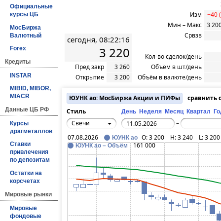
Официальные
Изм
−40 
курсы ЦБ
Мин – Макс
3 200
МосБиржа
Срвзв
Валютный
сегодня, 08:22:16
3 220
Forex
Кол-во сделок/день
Кредиты
Пред закр
3 260
Объём в шт/день
INSTAR
Открытие
3 200
Объём в валюте/день
MIBID, MIBOR,
MIACR
ЮУНК ао: МосБиржа Акции и ПИФы
сравнить 
Данные ЦБ РФ
Стиль
День
Неделя
Месяц
Квартал
Го
Свечи
–
Курсы
драгметаллов
07.08.2026
O:
3 200
H:
3 240
L:
3 200
ЮУНК ао
Ставки
161 000
ЮУНК ао – Объём
привлечения
по депозитам
Остатки на
корсчетах
Мировые рынки
Мировые
фондовые