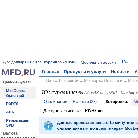
18+
Курс доллара
Курс евро
Мобильная версия
81.4077
94.0585
Главная
Продукты и услуги
Новости
А
mfd.ru
→
Котировки
→
МосБиржа Основной
→
МосБ
Ценные бумаги
Южуралникель
МосБиржа
(ЮУНК ао, UNKL: МосБирж
Основной
О компании
Новости (23)
М
Котировки:
FORTS
Доступные тикеры:
ЮУНК ао
ADR
Рынок акций
Данные предоставлены с 15-минутной 
SPB
онлайн данным по всем тикерам МосБир
Валюта