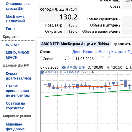
Мин – Макс
129.
Официальные
Срвзв
сегодня, 22:47:31
курсы ЦБ
130.2
МосБиржа
Кол-во сделок/день
Валютный
Пред закр
130.5
Объём в шт/день
Forex
Открытие
130.0
Объём в валюте/день
Кредиты
AMGB ETF: МосБиржа Акции и ПИФы
сравнить
INSTAR
Стиль
День
Неделя
Месяц
Квартал
Го
MIBID, MIBOR,
MIACR
Свечи
–
Данные ЦБ РФ
07.08.2026
O:
130.00
H:
130.50
L:
1
AMGB ETF
99 084
AMGB ETF – Объём
Курсы
драгметаллов
Ставки
привлечения
по депозитам
Остатки на
корсчетах
Мировые рынки
Мировые
фондовые