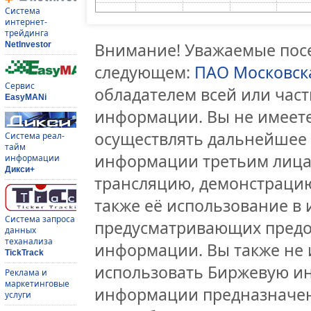
Система
интернет-
трейдинга
Внимание! Уважаемые посе
NetInvestor
следующем:
ПАО Московск
Сервис
обладателем всей или час
EasyMANi
информации. Вы не имеете
осуществлять дальнейшее
Система реал-
тайм
информации третьим лицам
информации
Дикси+
трансляцию, демонстрацию
также её использование в 
Система запроса
предусматривающих предо
данных
теханализа
информации. Вы также не 
TickTrack
использовать Биржевую и
Реклама и
маркетинговые
информации предназначен
услуги