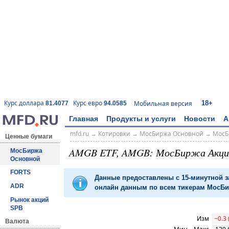
18+
Курс доллара
Курс евро
Мобильная версия
81.4077
94.0585
Главная
Продукты и услуги
Новости
А
mfd.ru
→
Котировки
→
МосБиржа Основной
→
МосБ
Ценные бумаги
AMGB ETF, AMGB: МосБиржа Акц
МосБиржа
Основной
FORTS
Данные предоставлены с 15-минутной 
ADR
онлайн данным по всем тикерам МосБир
Рынок акций
SPB
Изм
−0.3
Валюта