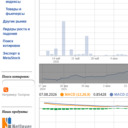
индексы
Товары и
фьючерсы
Другие рынки
Лидеры роста и
падения
Поиск
котировок
Экспорт в
MetaStock
Поиск котировок:
07.08.2026
0.85428
Например: Газпром
MACD (12,26,9)
MACD (1
Наши продукты: