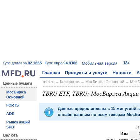
18+
Курс доллара
Курс евро
Мобильная версия
82.1665
94.8366
Главная
Продукты и услуги
Новости
А
mfd.ru
→
Котировки
→
МосБиржа Основной
→
МосБ
Ценные бумаги
TBRU ETF, TBRU: МосБиржа Акци
МосБиржа
Основной
FORTS
Данные предоставлены с 15-минутной 
ADR
онлайн данным по всем тикерам МосБир
Рынок акций
За
SPB
Изм
Валюта