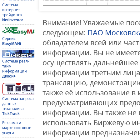
Система
интернет-
трейдинга
Внимание! Уважаемые посе
NetInvestor
следующем:
ПАО Московск
Сервис
обладателем всей или час
EasyMANi
информации. Вы не имеете
осуществлять дальнейшее
Система реал-
тайм
информации третьим лицам
информации
Дикси+
трансляцию, демонстрацию
также её использование в 
Система запроса
предусматривающих предо
данных
теханализа
информации. Вы также не 
TickTrack
использовать Биржевую и
Реклама и
маркетинговые
информации предназначен
услуги