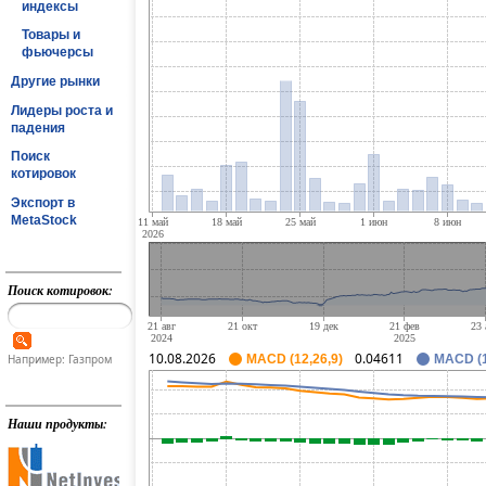
индексы
Товары и
фьючерсы
Другие рынки
Лидеры роста и
падения
Поиск
котировок
Экспорт в
MetaStock
Поиск котировок:
10.08.2026
0.04611
Например: Газпром
MACD (12,26,9)
MACD (1
Наши продукты: