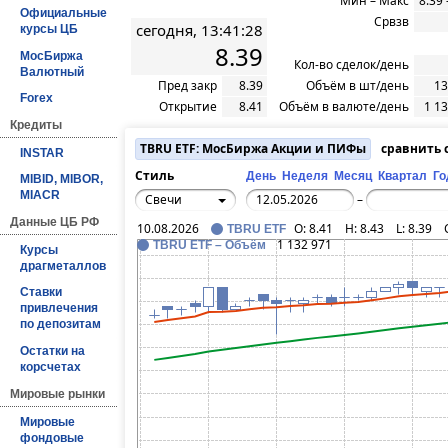
Мин – Макс
8.39 
Официальные
Срвзв
сегодня, 13:41:28
курсы ЦБ
8.39
МосБиржа
Кол-во сделок/день
Валютный
Пред закр
8.39
Объём в шт/день
13
Forex
Открытие
8.41
Объём в валюте/день
1 1
Кредиты
TBRU ETF: МосБиржа Акции и ПИФы
сравнить 
INSTAR
Стиль
День
Неделя
Месяц
Квартал
Го
MIBID, MIBOR,
MIACR
Свечи
–
Данные ЦБ РФ
10.08.2026
O:
8.41
H:
8.43
L:
8.39
TBRU ETF
1 132 971
TBRU ETF – Объём
Курсы
драгметаллов
Ставки
привлечения
по депозитам
Остатки на
корсчетах
Мировые рынки
Мировые
фондовые