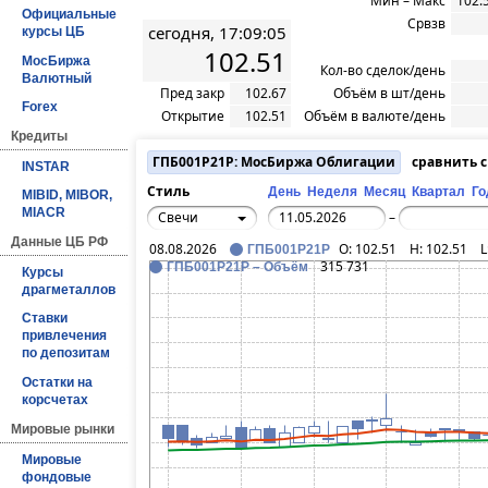
Мин – Макс
102.
Официальные
Срвзв
сегодня, 17:09:05
курсы ЦБ
102.51
МосБиржа
Кол-во сделок/день
Валютный
Пред закр
102.67
Объём в шт/день
Forex
Открытие
102.51
Объём в валюте/день
Кредиты
ГПБ001P21P: МосБиржа Облигации
сравнить 
INSTAR
Стиль
День
Неделя
Месяц
Квартал
Го
MIBID, MIBOR,
MIACR
Свечи
–
Данные ЦБ РФ
08.08.2026
O:
102.51
H:
102.51
L
ГПБ001P21P
315 731
ГПБ001P21P – Объём
Курсы
драгметаллов
Ставки
привлечения
по депозитам
Остатки на
корсчетах
Мировые рынки
Мировые
фондовые