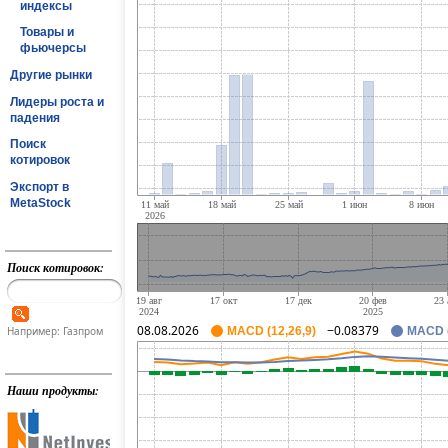
индексы
Товары и
фьючерсы
Другие рынки
Лидеры роста и
падения
Поиск
котировок
Экспорт в
MetaStock
Поиск котировок:
08.08.2026
−0.08379
Например: Газпром
MACD (12,26,9)
MACD (
Наши продукты: