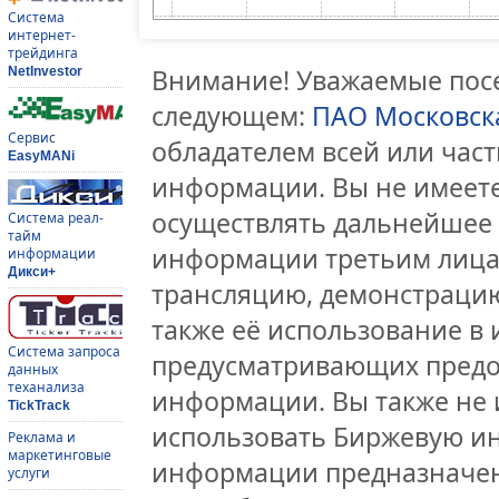
Система
интернет-
трейдинга
Внимание! Уважаемые посе
NetInvestor
следующем:
ПАО Московск
Сервис
обладателем всей или час
EasyMANi
информации. Вы не имеете
осуществлять дальнейшее
Система реал-
тайм
информации третьим лицам
информации
Дикси+
трансляцию, демонстрацию
также её использование в 
Система запроса
предусматривающих предо
данных
теханализа
информации. Вы также не 
TickTrack
использовать Биржевую и
Реклама и
маркетинговые
информации предназначен
услуги