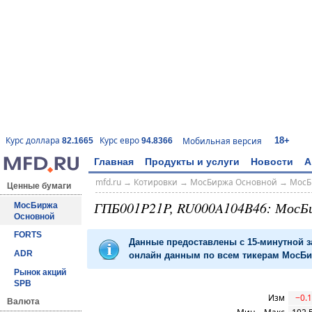
18+
Курс доллара
Курс евро
Мобильная версия
82.1665
94.8366
Главная
Продукты и услуги
Новости
А
mfd.ru
→
Котировки
→
МосБиржа Основной
→
МосБ
Ценные бумаги
ГПБ001P21P, RU000A104B46: МосБ
МосБиржа
Основной
FORTS
Данные предоставлены с 15-минутной 
ADR
онлайн данным по всем тикерам МосБир
Рынок акций
SPB
Изм
−0.1
Валюта