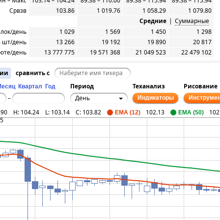
н – Макс
103.14 – 104.24
89.38 – 110.00
89.38 – 115.94
89.38 – 115.94
Срвзв
103.86
1 019.76
1 058.29
1 079.80
Средние
|
Суммарные
елок/день
1 029
1 569
1 450
1 298
 шт/день
13 266
19 192
19 890
20 817
юте/день
13 777 775
19 571 368
21 049 523
22 479 102
ции
сравнить с
Период
Теханализ
Рисование
Месяц
Квартал
Год
День
–
Индикаторы
Инструме
.90
H:
104.24
L:
103.14
C:
103.82
102.13
102
EMA (12)
EMA (50)
75