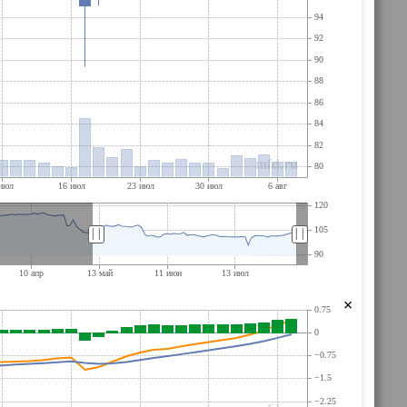
||
||
×