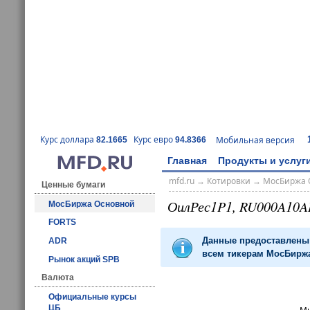
Курс доллара
Курс евро
Мобильная версия
82.1665
94.8366
Главная
Продукты и услуг
mfd.ru
→
Котировки
→
МосБиржа 
Ценные бумаги
ОилРес1P1, RU000A10
МосБиржа Основной
FORTS
Данные предоставлены 
ADR
всем тикерам МосБиржа
Рынок акций SPB
Валюта
Официальные курсы
ЦБ