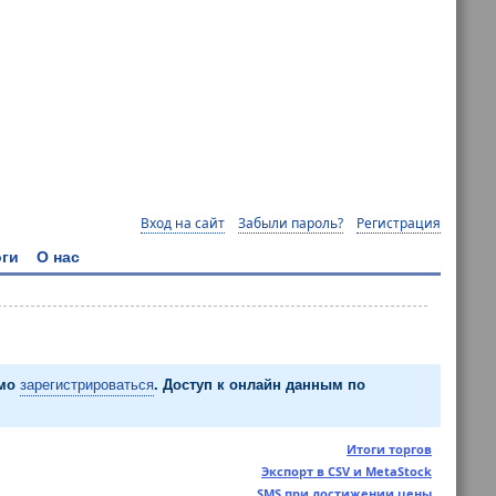
Вход на сайт
Забыли пароль?
Регистрация
ги
О нас
имо
зарегистрироваться
. Доступ к онлайн данным по
Итоги торгов
Экспорт в CSV и MetaStock
SMS при достижении цены