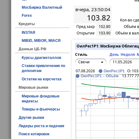
Ми
МосБиржа Валютный
вчера, 23:50:04
103.82
Forex
Кол-во сд
Кредиты
Пред закр
102.80
Объём в
INSTAR
Открытие
103.90
Объём в вал
MIBID, MIBOR, MIACR
ОилРес1P1: МосБиржа Облига
Данные ЦБ РФ
Стиль
День
Неделя
Курсы драгметаллов
Свечи
Ставки привлечения по
07.08.2026
O:
103
депозитам
ОилРес1P1
13 777 7
ОилРес1P1 – Объём
Остатки на корсчетах
Мировые рынки
Мировые фондовые
индексы
Товары и фьючерсы
Другие рынки
Лидеры роста и падения
Поиск котировок