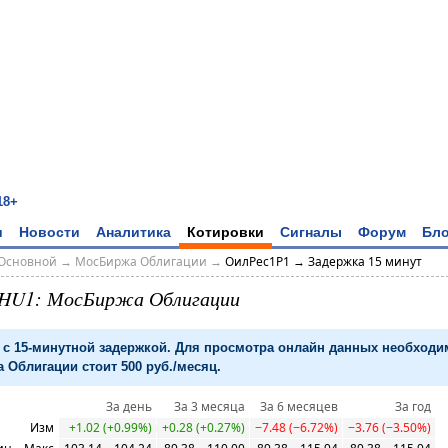
18+
и
Новости
Аналитика
Котировки
Сигналы
Форум
Бло
Основной
→
МосБиржа Облигации
→
ОилРес1P1 → Задержка 15 минут
AHU1: МосБиржа Облигации
с 15-минутной задержкой. Для просмотра онлайн данных необход
 Облигации стоит 500 руб./месяц.
За день
За 3 месяца
За 6 месяцев
За год
Изм
+1.02 (+0.99%)
+0.28 (+0.27%)
−7.48 (−6.72%)
−3.76 (−3.50%)