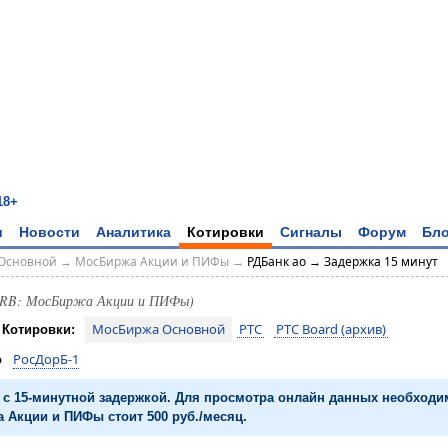
18+
и
Новости
Аналитика
Котировки
Сигналы
Форум
Бло
Основной
→
МосБиржа Акции и ПИФы
→
РДБанк ао → Задержка 15 минут
DRB: МосБиржа Акции и ПИФы)
МосБиржа Основной
РТС
РТС Board (архив)
Котировки:
РосДорБ-1
о
с 15-минутной задержкой. Для просмотра онлайн данных необход
 Акции и ПИФы стоит 500 руб./месяц.