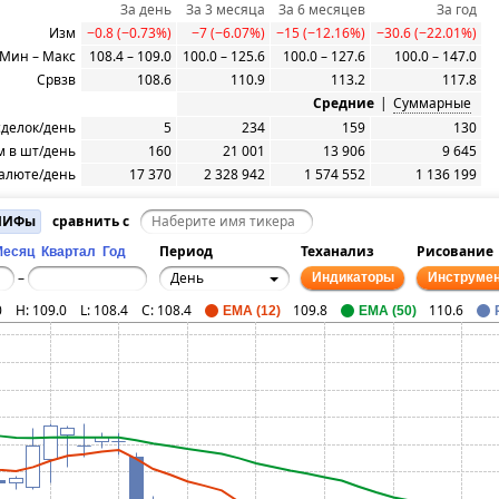
За день
За 3 месяца
За 6 месяцев
За год
Изм
−0.8 (−0.73%)
−7 (−6.07%)
−15 (−12.16%)
−30.6 (−22.01%)
Мин – Макс
108.4 – 109.0
100.0 – 125.6
100.0 – 127.6
100.0 – 147.0
Срвзв
108.6
110.9
113.2
117.8
Средние
|
Суммарные
сделок/день
5
234
159
130
 в шт/день
160
21 001
13 906
9 645
алюте/день
17 370
2 328 942
1 574 552
1 136 199
 ПИФы
сравнить с
Период
Теханализ
Рисование
Месяц
Квартал
Год
День
–
Индикаторы
Инструме
0
H:
109.0
L:
108.4
C:
108.4
109.8
110.6
EMA (12)
EMA (50)