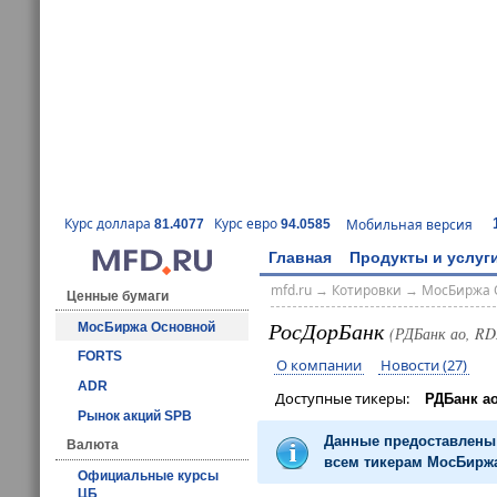
Курс доллара
Курс евро
Мобильная версия
81.4077
94.0585
Главная
Продукты и услуг
mfd.ru
→
Котировки
→
МосБиржа 
Ценные бумаги
РосДорБанк
МосБиржа Основной
(РДБанк ао, R
FORTS
О компании
Новости (27)
ADR
Доступные тикеры:
РДБанк а
Рынок акций SPB
Данные предоставлены 
Валюта
всем тикерам МосБиржа
Официальные курсы
ЦБ