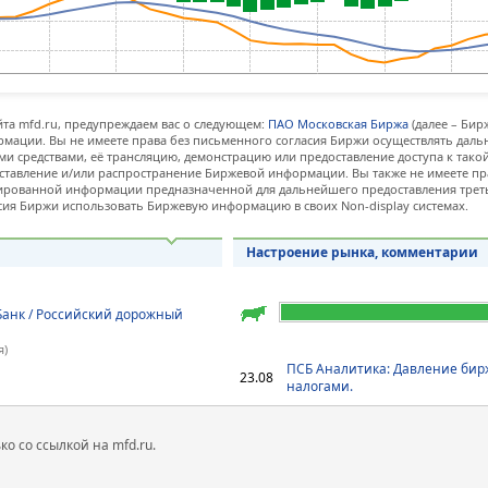
та mfd.ru, предупреждаем вас о следующем:
ПАО Московская Биржа
(далее – Бир
мации. Вы не имеете права без письменного согласия Биржи осуществлять дал
и средствами, её трансляцию, демонстрацию или предоставление доступа к тако
ставление и/или распространение Биржевой информации. Вы также не имеете пр
ованной информации предназначенной для дальнейшего предоставления третьи
сия Биржи использовать Биржевую информацию в своих Non-display системах.
Настроение рынка, комментарии
Банк / Российский дорожный
я)
ПСБ Аналитика: Давление бир
23.08
налогами.
 со ссылкой на mfd.ru.