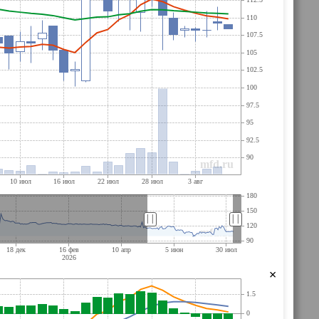
||
||
×