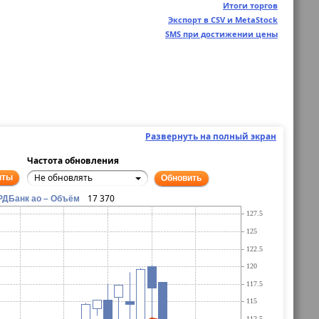
Итоги торгов
Экспорт в CSV и MetaStock
SMS при достижении цены
Развернуть на полный экран
Частота обновления
Не обновлять
нты
Обновить
17 370
РДБанк ао – Объём