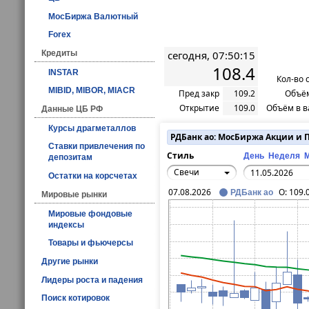
МосБиржа Валютный
Forex
Кредиты
сегодня, 07:50:15
108.4
INSTAR
Кол-во 
MIBID, MIBOR, MIACR
Пред закр
109.2
Объём
Открытие
109.0
Объём в в
Данные ЦБ РФ
Курсы драгметаллов
РДБанк ао: МосБиржа Акции и
Ставки привлечения по
Стиль
День
Неделя
депозитам
Свечи
Остатки на корсчетах
07.08.2026
O:
109.
РДБанк ао
Мировые рынки
Мировые фондовые
индексы
Товары и фьючерсы
Другие рынки
Лидеры роста и падения
Поиск котировок