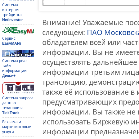
Система
интернет-
трейдинга
Внимание! Уважаемые посе
NetInvestor
следующем:
ПАО Московск
Сервис
обладателем всей или час
EasyMANi
информации. Вы не имеете
осуществлять дальнейшее
Система реал-
тайм
информации третьим лицам
информации
Дикси+
трансляцию, демонстрацию
также её использование в 
Система запроса
предусматривающих предо
данных
теханализа
информации. Вы также не 
TickTrack
использовать Биржевую и
Реклама и
маркетинговые
информации предназначен
услуги