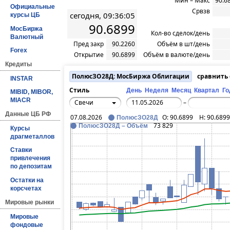
Мин – Макс
90.6
Официальные
Срвзв
сегодня, 09:36:05
курсы ЦБ
90.6899
МосБиржа
Кол-во сделок/день
Валютный
Пред закр
90.2260
Объём в шт/день
Forex
Открытие
90.6899
Объём в валюте/день
Кредиты
ПолюсЗО28Д: МосБиржа Облигации
сравнить
INSTAR
Стиль
День
Неделя
Месяц
Квартал
Го
MIBID, MIBOR,
MIACR
Свечи
–
Данные ЦБ РФ
07.08.2026
O:
90.6899
H:
90.6899
ПолюсЗО28Д
73 829
ПолюсЗО28Д – Объём
Курсы
драгметаллов
Ставки
привлечения
по депозитам
Остатки на
корсчетах
Мировые рынки
Мировые
фондовые