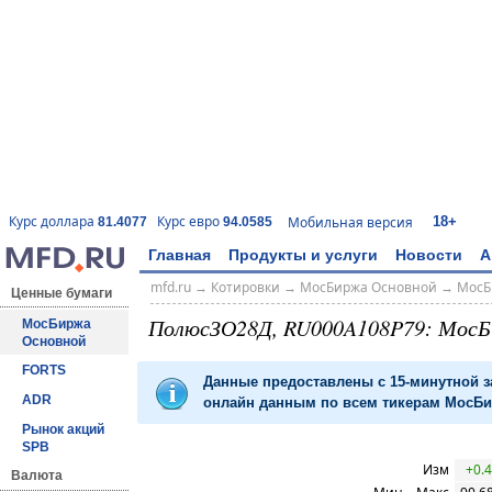
18+
Курс доллара
Курс евро
Мобильная версия
81.4077
94.0585
Главная
Продукты и услуги
Новости
А
mfd.ru
→
Котировки
→
МосБиржа Основной
→
МосБ
Ценные бумаги
ПолюсЗО28Д, RU000A108P79: МосБ
МосБиржа
Основной
FORTS
Данные предоставлены с 15-минутной 
ADR
онлайн данным по всем тикерам МосБир
Рынок акций
SPB
Изм
+0.
Валюта