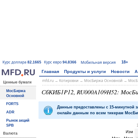
18+
Курс доллара
Курс евро
Мобильная версия
82.1665
94.8366
Главная
Продукты и услуги
Новости
А
mfd.ru
→
Котировки
→
МосБиржа Основной
→
МосБ
Ценные бумаги
СбКИБ1P12, RU000A109H52: МосБ
МосБиржа
Основной
FORTS
Данные предоставлены с 15-минутной 
ADR
онлайн данным по всем тикерам МосБир
Рынок акций
SPB
Изм
Валюта