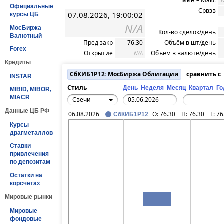
Мин – Макс
N
Официальные
Срвзв
07.08.2026, 19:00:02
курсы ЦБ
N/A
МосБиржа
Кол-во сделок/день
Валютный
Пред закр
76.30
Объём в шт/день
Forex
Открытие
Объём в валюте/день
N/A
Кредиты
СбКИБ1P12: МосБиржа Облигации
сравнить с
INSTAR
Стиль
День
Неделя
Месяц
Квартал
Го
MIBID, MIBOR,
MIACR
Свечи
–
Данные ЦБ РФ
06.08.2026
O:
76.30
H:
76.30
L:
76
СбКИБ1P12
Курсы
драгметаллов
Ставки
привлечения
по депозитам
Остатки на
корсчетах
Мировые рынки
Мировые
фондовые