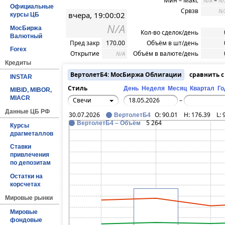
Мин – Макс
–
N/A
N/
Официальные
Срвзв
N/
вчера, 19:00:02
курсы ЦБ
N/A
МосБиржа
Кол-во сделок/день
Валютный
Пред закр
170.00
Объём в шт/день
Forex
Открытие
Объём в валюте/день
N/A
Кредиты
ВертолетБ4: МосБиржа Облигации
сравнить 
INSTAR
Стиль
День
Неделя
Месяц
Квартал
Го
MIBID, MIBOR,
MIACR
Свечи
–
Данные ЦБ РФ
30.07.2026
O:
90.01
H:
176.39
L:
ВертолетБ4
5 264
ВертолетБ4 – Объём
Курсы
драгметаллов
Ставки
привлечения
по депозитам
Остатки на
корсчетах
Мировые рынки
Мировые
фондовые