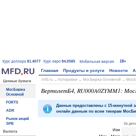
18+
Курс доллара
Курс евро
Мобильная версия
81.4077
94.0585
Главная
Продукты и услуги
Новости
А
mfd.ru
→
Котировки
→
МосБиржа Основной
→
МосБ
Ценные бумаги
ВертолетБ4, RU000A0ZYMM1: Мос
МосБиржа
Основной
FORTS
Данные предоставлены с 15-минутной 
ADR
онлайн данным по всем тикерам МосБир
Рынок акций
За ден
SPB
Изм
Валюта