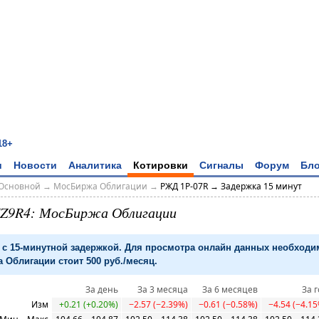
18+
и
Новости
Аналитика
Котировки
Сигналы
Форум
Бло
Основной
→
МосБиржа Облигации
→
РЖД 1Р-07R → Задержка 15 минут
ZZ9R4: МосБиржа Облигации
с 15-минутной задержкой. Для просмотра онлайн данных необход
 Облигации стоит 500 руб./месяц.
За день
За 3 месяца
За 6 месяцев
За г
Изм
+0.21 (+0.20%)
−2.57 (−2.39%)
−0.61 (−0.58%)
−4.54 (−4.1