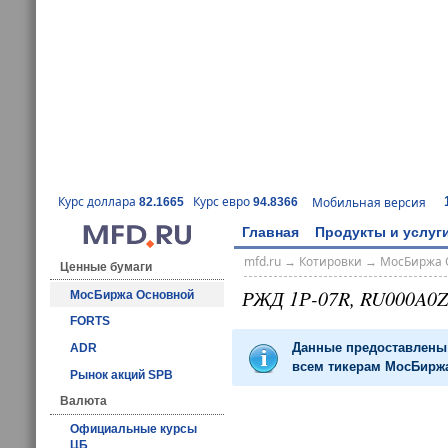
Курс доллара
Курс евро
Мобильная версия
82.1665
94.8366
Главная
Продукты и услуг
mfd.ru
→
Котировки
→
МосБиржа 
Ценные бумаги
РЖД 1Р-07R, RU000A0
МосБиржа Основной
FORTS
Данные предоставлены 
ADR
всем тикерам МосБиржа
Рынок акций SPB
Валюта
Официальные курсы
ЦБ