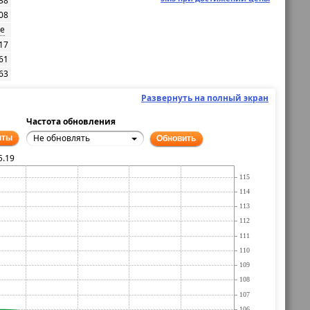
.38
08
е
17
61
63
Развернуть на полный экран
Частота обновления
Не обновлять
нты
Обновить
5.19