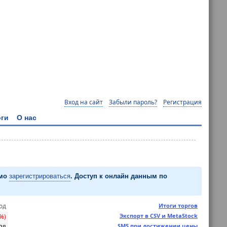
Вход на сайт
Забыли пароль?
Регистрация
ги
О нас
имо
зарегистрироваться
. Доступ к онлайн данным по
од
Итоги торгов
Экспорт в CSV и MetaStock
5%)
SMS при достижении цены