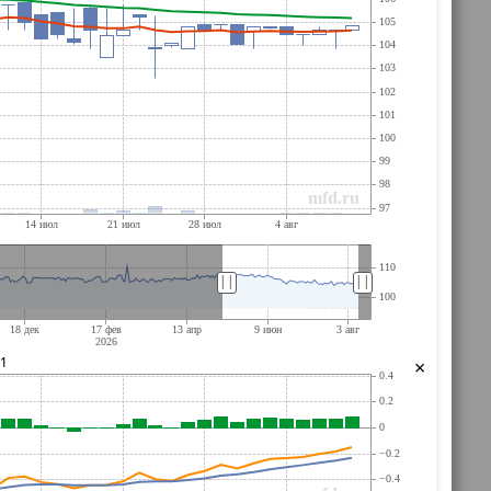
||
||
61
×