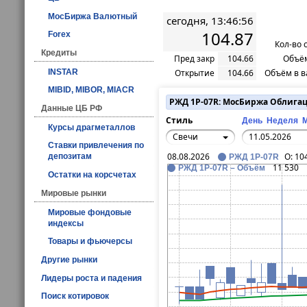
МосБиржа Валютный
сегодня, 13:46:56
104.87
Forex
Кол-во 
Кредиты
Пред закр
104.66
Объём
INSTAR
Открытие
104.66
Объём в в
MIBID, MIBOR, MIACR
РЖД 1Р-07R: МосБиржа Облига
Данные ЦБ РФ
Стиль
День
Неделя
Курсы драгметаллов
Свечи
Ставки привлечения по
08.08.2026
O:
10
депозитам
РЖД 1Р-07R
11 530
РЖД 1Р-07R – Объём
Остатки на корсчетах
Мировые рынки
Мировые фондовые
индексы
Товары и фьючерсы
Другие рынки
Лидеры роста и падения
Поиск котировок