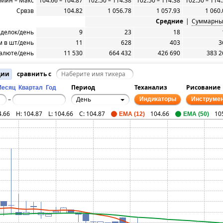
Мин – Макс
104.66 – 104.87
102.50 – 114.38
102.50 – 114.38
102.50 – 114
Срвзв
104.82
1 056.78
1 057.93
1 060.
Средние
|
Суммарны
сделок/день
9
23
18
 в шт/день
11
628
403
3
алюте/день
11 530
664 432
426 690
383 2
ции
сравнить с
Период
Теханализ
Рисование
Месяц
Квартал
Год
День
–
Индикаторы
Инструме
4.66
H:
104.87
L:
104.66
C:
104.87
104.66
10
EMA (12)
EMA (50)