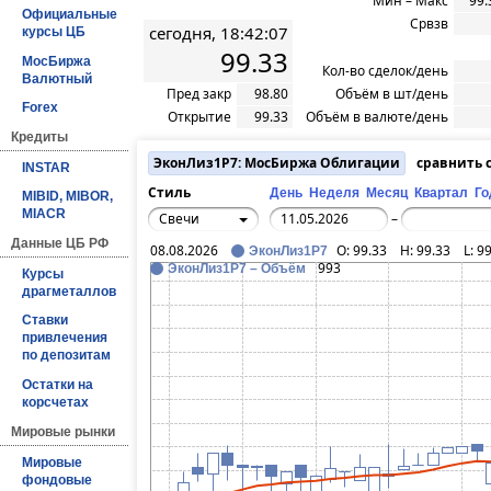
Мин – Макс
99.
Официальные
Срвзв
сегодня, 18:42:07
курсы ЦБ
99.33
МосБиржа
Кол-во сделок/день
Валютный
Пред закр
98.80
Объём в шт/день
Forex
Открытие
99.33
Объём в валюте/день
Кредиты
ЭконЛиз1Р7: МосБиржа Облигации
сравнить 
INSTAR
Стиль
День
Неделя
Месяц
Квартал
Го
MIBID, MIBOR,
MIACR
Свечи
–
Данные ЦБ РФ
08.08.2026
O:
99.33
H:
99.33
L:
99
ЭконЛиз1Р7
993
ЭконЛиз1Р7 – Объём
Курсы
драгметаллов
Ставки
привлечения
по депозитам
Остатки на
корсчетах
Мировые рынки
Мировые
фондовые