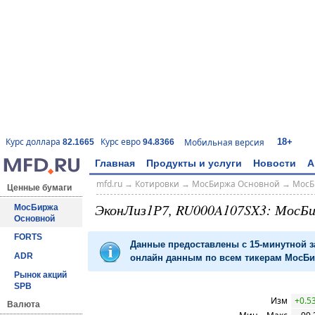
18+
Курс доллара
Курс евро
Мобильная версия
82.1665
94.8366
Главная
Продукты и услуги
Новости
А
mfd.ru
→
Котировки
→
МосБиржа Основной
→
МосБ
Ценные бумаги
ЭконЛиз1Р7, RU000A107SX3: МосБ
МосБиржа
Основной
FORTS
Данные предоставлены с 15-минутной 
ADR
онлайн данным по всем тикерам МосБир
Рынок акций
SPB
Изм
+0.5
Валюта