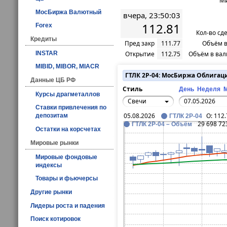
Ми
МосБиржа Валютный
вчера, 23:50:03
112.81
Forex
Кол-во сд
Кредиты
Пред закр
111.77
Объём в
INSTAR
Открытие
112.75
Объём в вал
MIBID, MIBOR, MIACR
ГТЛК 2P-04: МосБиржа Облигац
Данные ЦБ РФ
Стиль
День
Неделя
Курсы драгметаллов
Свечи
Ставки привлечения по
05.08.2026
O:
112.
депозитам
ГТЛК 2P-04
29 698 72
ГТЛК 2P-04 – Объём
Остатки на корсчетах
Мировые рынки
Мировые фондовые
индексы
Товары и фьючерсы
Другие рынки
Лидеры роста и падения
Поиск котировок