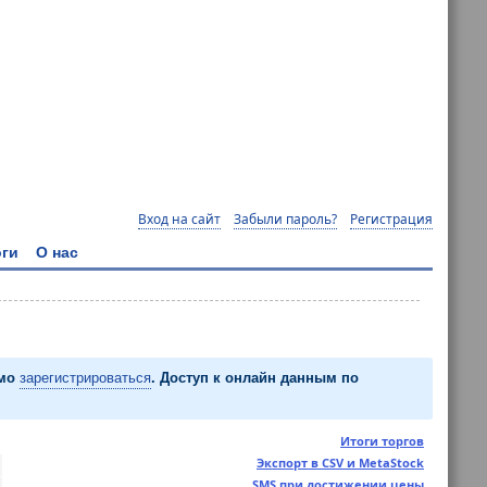
Вход на сайт
Забыли пароль?
Регистрация
ги
О нас
имо
зарегистрироваться
. Доступ к онлайн данным по
Итоги торгов
Экспорт в CSV и MetaStock
SMS при достижении цены