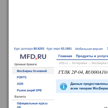
Курс доллара
Курс евро
Мобильная версия
80.9293
93.1901
Главная
Продукты и услуг
mfd.ru
→
Котировки
→
МосБиржа 
Ценные бумаги
ГТЛК 2P-04, RU000A10
МосБиржа Основной
FORTS
Данные предоставлены 
ADR
всем тикерам МосБиржа
Рынок акций SPB
Валюта
Официальные курсы
ЦБ