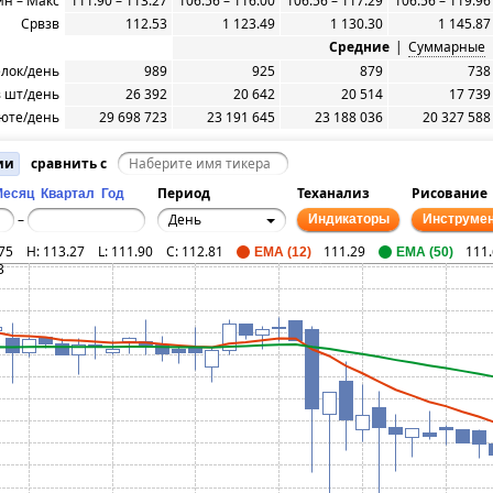
н – Макс
111.90 – 113.27
106.56 – 116.00
106.56 – 117.29
106.56 – 119.96
Срвзв
112.53
1 123.49
1 130.30
1 145.87
Средние
|
Суммарные
елок/день
989
925
879
738
 шт/день
26 392
20 642
20 514
17 739
юте/день
29 698 723
23 191 645
23 188 036
20 327 588
ии
сравнить с
Период
Теханализ
Рисование
Месяц
Квартал
Год
День
–
Индикаторы
Инструме
75
H:
113.27
L:
111.90
C:
112.81
111.29
111
EMA (12)
EMA (50)
3