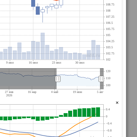
||
||
×