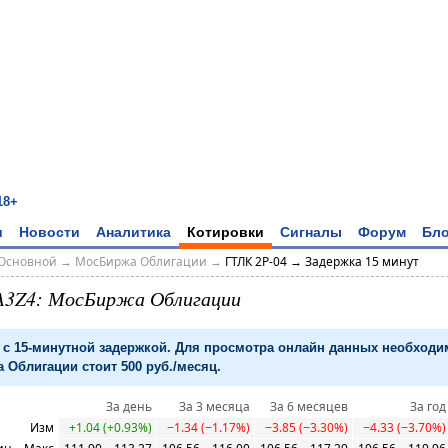
18+
и
Новости
Аналитика
Котировки
Сигналы
Форум
Бло
Основной
→
МосБиржа Облигации
→
ГТЛК 2P-04 → Задержка 15 минут
A3Z4: МосБиржа Облигации
с 15-минутной задержкой. Для просмотра онлайн данных необход
 Облигации стоит 500 руб./месяц.
За день
За 3 месяца
За 6 месяцев
За год
Изм
+1.04 (+0.93%)
−1.34 (−1.17%)
−3.85 (−3.30%)
−4.33 (−3.70%)