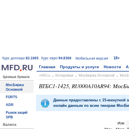
18+
Курс доллара
Курс евро
Мобильная версия
82.1665
94.8366
Главная
Продукты и услуги
Новости
А
mfd.ru
→
Котировки
→
МосБиржа Основной
→
МосБ
Ценные бумаги
ВТБС1-1425, RU000A10AR94: МосБ
МосБиржа
Основной
FORTS
Данные предоставлены с 15-минутной 
ADR
онлайн данным по всем тикерам МосБир
Рынок акций
SPB
Изм
Валюта