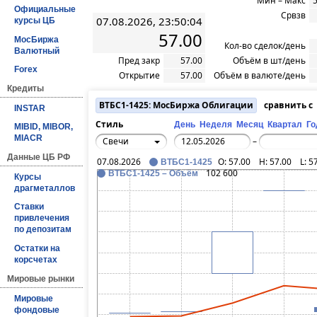
Мин – Макс
5
Официальные
Срвзв
07.08.2026, 23:50:04
курсы ЦБ
57.00
МосБиржа
Кол-во сделок/день
Валютный
Пред закр
57.00
Объём в шт/день
Forex
Открытие
57.00
Объём в валюте/день
Кредиты
ВТБС1-1425: МосБиржа Облигации
сравнить с
INSTAR
Стиль
День
Неделя
Месяц
Квартал
Го
MIBID, MIBOR,
MIACR
Свечи
–
Данные ЦБ РФ
07.08.2026
O:
57.00
H:
57.00
L:
5
ВТБС1-1425
102 600
ВТБС1-1425 – Объём
Курсы
драгметаллов
Ставки
привлечения
по депозитам
Остатки на
корсчетах
Мировые рынки
Мировые
фондовые