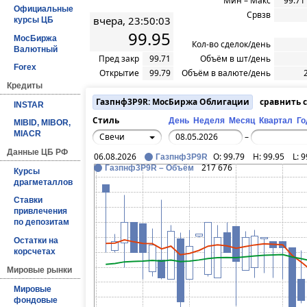
Мин – Макс
99.71
Официальные
Срвзв
вчера, 23:50:03
курсы ЦБ
99.95
МосБиржа
Кол-во сделок/день
Валютный
Пред закр
99.71
Объём в шт/день
Forex
Открытие
99.79
Объём в валюте/день
Кредиты
Газпнф3P9R: МосБиржа Облигации
сравнить 
INSTAR
Стиль
День
Неделя
Месяц
Квартал
Го
MIBID, MIBOR,
MIACR
Свечи
–
Данные ЦБ РФ
06.08.2026
O:
99.79
H:
99.95
L:
9
Газпнф3P9R
217 676
Газпнф3P9R – Объём
Курсы
драгметаллов
Ставки
привлечения
по депозитам
Остатки на
корсчетах
Мировые рынки
Мировые
фондовые