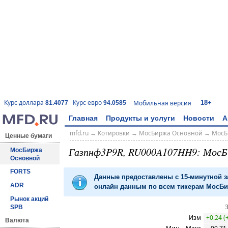
18+
Курс доллара
Курс евро
Мобильная версия
81.4077
94.0585
Главная
Продукты и услуги
Новости
А
mfd.ru
→
Котировки
→
МосБиржа Основной
→
МосБ
Ценные бумаги
Газпнф3P9R, RU000A107HH9: МосБ
МосБиржа
Основной
FORTS
Данные предоставлены с 15-минутной 
ADR
онлайн данным по всем тикерам МосБир
Рынок акций
SPB
Изм
+0.24 (
Валюта