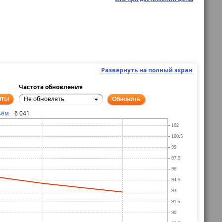
Развернуть на полный экран
Частота обновления
Не обновлять
нты
Обновить
6 041
ъём