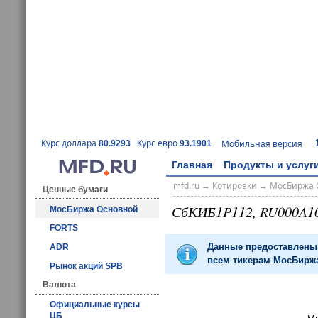
Курс доллара
Курс евро
Мобильная версия
80.9293
93.1901
Главная
Продукты и услуг
mfd.ru
→
Котировки
→
МосБиржа 
Ценные бумаги
СбКИБ1P112, RU000A1
МосБиржа Основной
FORTS
Данные предоставлены 
ADR
всем тикерам МосБиржа
Рынок акций SPB
Валюта
Официальные курсы
ЦБ