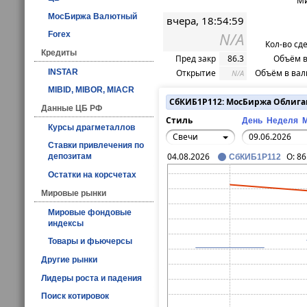
Ми
МосБиржа Валютный
вчера, 18:54:59
N/A
Forex
Кол-во сд
Кредиты
Пред закр
86.3
Объём в
INSTAR
Открытие
Объём в вал
N/A
MIBID, MIBOR, MIACR
СбКИБ1P112: МосБиржа Облиг
Данные ЦБ РФ
Стиль
День
Неделя
Курсы драгметаллов
Свечи
Ставки привлечения по
04.08.2026
O:
86
депозитам
СбКИБ1P112
Остатки на корсчетах
Мировые рынки
Мировые фондовые
индексы
Товары и фьючерсы
Другие рынки
Лидеры роста и падения
Поиск котировок