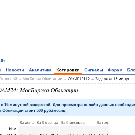
18+
и
Новости
Аналитика
Котировки
Сигналы
Форум
Бло
Основной
→
МосБиржа Облигации
→
СбКИБ1P112 → Задержка 15 минут
0AM24: МосБиржа Облигации
с 15-минутной задержкой. Для просмотра онлайн данных необход
 Облигации стоит 500 руб./месяц.
За день
За 3 месяца
За 6 месяцев
За год
Изм