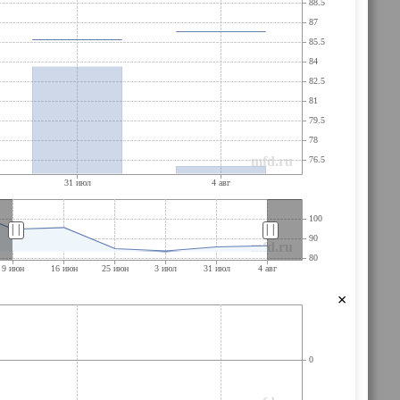
||
||
×