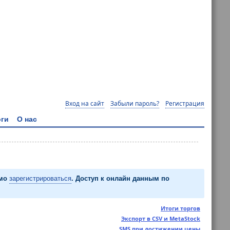
Вход на сайт
Забыли пароль?
Регистрация
ги
О нас
имо
зарегистрироваться
. Доступ к онлайн данным по
Итоги торгов
Экспорт в CSV и MetaStock
SMS при достижении цены