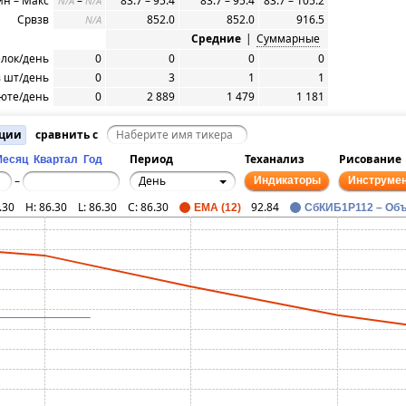
н – Макс
–
83.7 – 95.4
83.7 – 95.4
83.7 – 105.2
N/A
N/A
Срвзв
852.0
852.0
916.5
N/A
Средние
|
Суммарные
елок/день
0
0
0
0
 шт/день
0
3
1
1
юте/день
0
2 889
1 479
1 181
ации
сравнить с
Период
Теханализ
Рисование
Месяц
Квартал
Год
День
–
Индикаторы
Инструме
.30
H:
86.30
L:
86.30
C:
86.30
92.84
EMA (12)
СбКИБ1P112 – Об