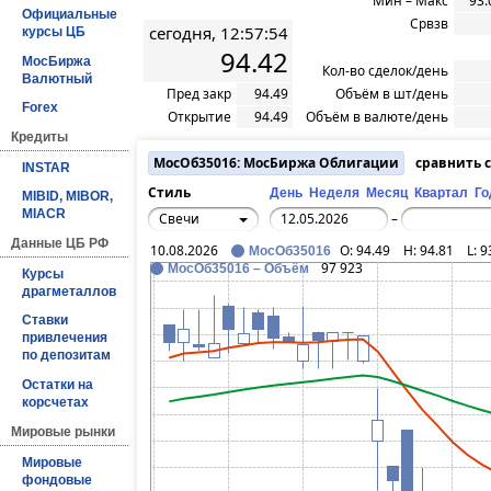
Мин – Макс
93.
Официальные
Срвзв
сегодня, 12:57:54
курсы ЦБ
94.42
МосБиржа
Кол-во сделок/день
Валютный
Пред закр
94.49
Объём в шт/день
Forex
Открытие
94.49
Объём в валюте/день
Кредиты
МосОб35016: МосБиржа Облигации
сравнить 
INSTAR
Стиль
День
Неделя
Месяц
Квартал
Го
MIBID, MIBOR,
MIACR
Свечи
–
Данные ЦБ РФ
10.08.2026
O:
94.49
H:
94.81
L:
9
МосОб35016
97 923
МосОб35016 – Объём
Курсы
драгметаллов
Ставки
привлечения
по депозитам
Остатки на
корсчетах
Мировые рынки
Мировые
фондовые