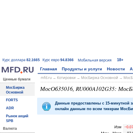
18+
Курс доллара
Курс евро
Мобильная версия
82.1665
94.8366
Главная
Продукты и услуги
Новости
А
mfd.ru
→
Котировки
→
МосБиржа Основной
→
МосБ
Ценные бумаги
МосОб35016, RU000A102G35: МосБ
МосБиржа
Основной
FORTS
Данные предоставлены с 15-минутной 
ADR
онлайн данным по всем тикерам МосБир
Рынок акций
SPB
Изм
−0.0
Валюта