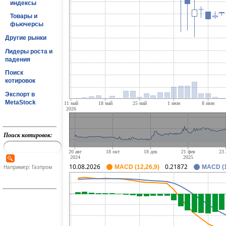
индексы
Товары и
фьючерсы
Другие рынки
Лидеры роста и
падения
Поиск
котировок
Экспорт в
MetaStock
Поиск котировок:
10.08.2026
0.21872
Например: Газпром
MACD (12,26,9)
MACD (1