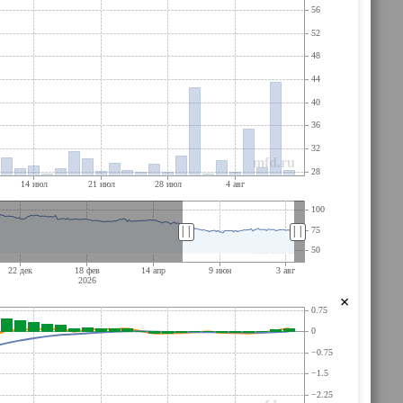
||
||
×