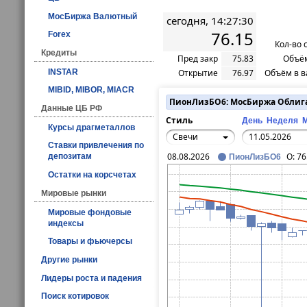
МосБиржа Валютный
сегодня, 14:27:30
76.15
Forex
Кол-во 
Кредиты
Пред закр
75.83
Объём
INSTAR
Открытие
76.97
Объём в в
MIBID, MIBOR, MIACR
ПионЛизБО6: МосБиржа Облиг
Данные ЦБ РФ
Стиль
День
Неделя
Курсы драгметаллов
Свечи
Ставки привлечения по
08.08.2026
O:
76
депозитам
ПионЛизБО6
Остатки на корсчетах
Мировые рынки
Мировые фондовые
индексы
Товары и фьючерсы
Другие рынки
Лидеры роста и падения
Поиск котировок