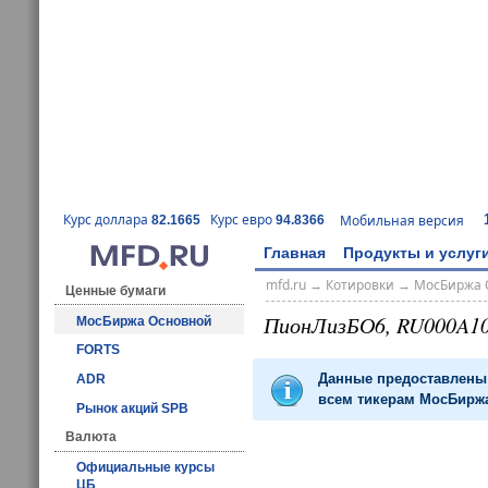
Курс доллара
Курс евро
Мобильная версия
82.1665
94.8366
Главная
Продукты и услуг
mfd.ru
→
Котировки
→
МосБиржа 
Ценные бумаги
ПионЛизБО6, RU000A1
МосБиржа Основной
FORTS
Данные предоставлены 
ADR
всем тикерам МосБиржа
Рынок акций SPB
Валюта
Официальные курсы
ЦБ