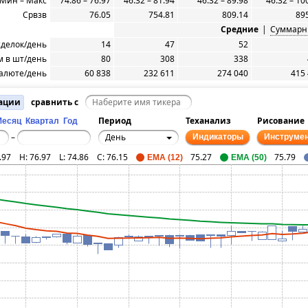
Мин – Макс
74.86 – 76.97
46.32 – 81.94
46.32 – 89.98
46.32 – 10
Срвзв
76.05
754.81
809.14
89
Средние
|
Суммарн
сделок/день
14
47
52
 в шт/день
80
308
338
алюте/день
60 838
232 611
274 040
415
ации
сравнить с
Период
Теханализ
Рисование
Месяц
Квартал
Год
День
–
Индикаторы
Инструме
.97
H:
76.97
L:
74.86
C:
76.15
75.27
75.79
EMA (12)
EMA (50)