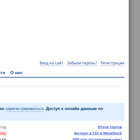
Вход на сайт
Забыли пароль?
Регистрация
ги
О нас
имо
зарегистрироваться
. Доступ к онлайн данным по
 год
Итоги торгов
Экспорт в CSV и MetaStock
23%)
SMS при достижении цены