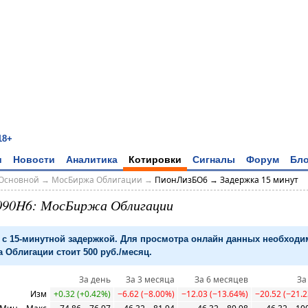
18+
и
Новости
Аналитика
Котировки
Сигналы
Форум
Бло
Основной
→
МосБиржа Облигации
→
ПионЛизБО6 → Задержка 15 минут
090H6: МосБиржа Облигации
с 15-минутной задержкой. Для просмотра онлайн данных необход
 Облигации стоит 500 руб./месяц.
За день
За 3 месяца
За 6 месяцев
За
Изм
+0.32 (+0.42%)
−6.62 (−8.00%)
−12.03 (−13.64%)
−20.52 (−21.