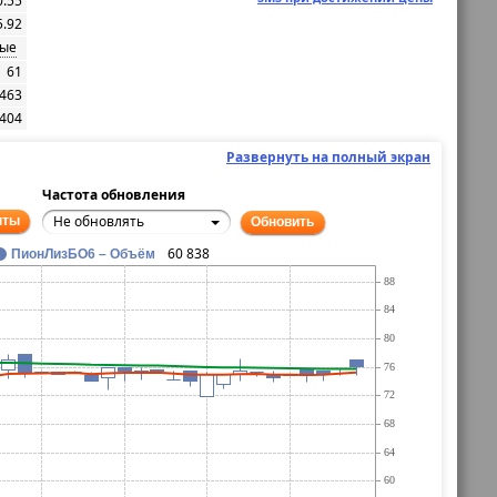
0.55
5.92
ые
61
463
 404
Развернуть на полный экран
Частота обновления
Не обновлять
нты
Обновить
60 838
ПионЛизБО6 – Объём