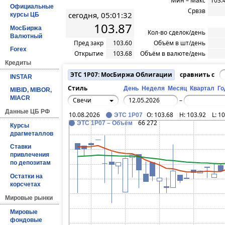
Мин – Макс
103.
Официальные
Срвзв
сегодня, 05:01:32
курсы ЦБ
103.87
МосБиржа
Кол-во сделок/день
Валютный
Пред закр
103.60
Объём в шт/день
Forex
Открытие
103.68
Объём в валюте/день
Кредиты
ЭТС 1Р07: МосБиржа Облигации
сравнить с
INSTAR
Стиль
День
Неделя
Месяц
Квартал
Го
MIBID, MIBOR,
MIACR
Свечи
–
Данные ЦБ РФ
10.08.2026
O:
103.68
H:
103.92
L:
10
ЭТС 1Р07
66 272
ЭТС 1Р07 – Объём
Курсы
драгметаллов
Ставки
привлечения
по депозитам
Остатки на
корсчетах
Мировые рынки
Мировые
фондовые