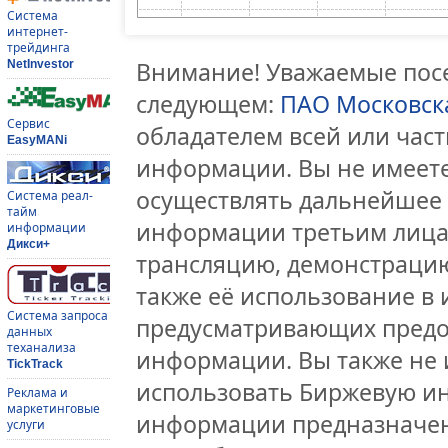
Система
интернет-
трейдинга
Внимание! Уважаемые посе
NetInvestor
следующем:
ПАО Московск
Сервис
обладателем всей или час
EasyMANi
информации. Вы не имеете
осуществлять дальнейшее
Система реал-
тайм
информации третьим лицам
информации
Дикси+
трансляцию, демонстрацию
также её использование в 
Система запроса
предусматривающих предо
данных
теханализа
информации. Вы также не 
TickTrack
использовать Биржевую и
Реклама и
маркетинговые
информации предназначен
услуги