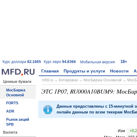
18+
Курс доллара
Курс евро
Мобильная версия
82.1665
94.8366
Главная
Продукты и услуги
Новости
А
mfd.ru
→
Котировки
→
МосБиржа Основной
→
МосБ
Ценные бумаги
ЭТС 1Р07, RU000A10BUM9: МосБи
МосБиржа
Основной
FORTS
Данные предоставлены с 15-минутной 
ADR
онлайн данным по всем тикерам МосБир
Рынок акций
SPB
Изм
+0.2
Валюта