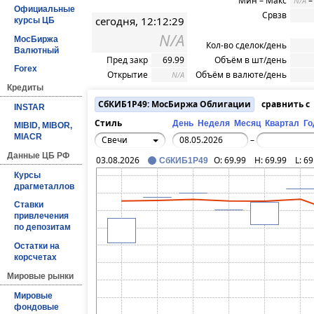
Мин – Макс
N/A
Официальные
Срвзв
сегодня, 12:12:29
курсы ЦБ
N/A
МосБиржа
Кол-во сделок/день
Валютный
Пред закр
69.99
Объём в шт/день
Forex
Открытие
Объём в валюте/день
N/A
Кредиты
СбКИБ1P49: МосБиржа Облигации
сравнить с
INSTAR
Стиль
День
Неделя
Месяц
Квартал
Го
MIBID, MIBOR,
MIACR
Свечи
–
Данные ЦБ РФ
03.08.2026
O:
69.99
H:
69.99
L:
69
СбКИБ1P49
Курсы
драгметаллов
Ставки
привлечения
по депозитам
Остатки на
корсчетах
Мировые рынки
Мировые
фондовые