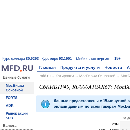
18+
Курс доллара
Курс евро
Мобильная версия
80.9293
93.1901
Главная
Продукты и услуги
Новости
А
mfd.ru
→
Котировки
→
МосБиржа Основной
→
МосБ
Ценные бумаги
СбКИБ1P49, RU000A10AK67: МосБ
МосБиржа
Основной
FORTS
Данные предоставлены с 15-минутной 
ADR
онлайн данным по всем тикерам МосБир
Рынок акций
За д
SPB
Изм
Валюта