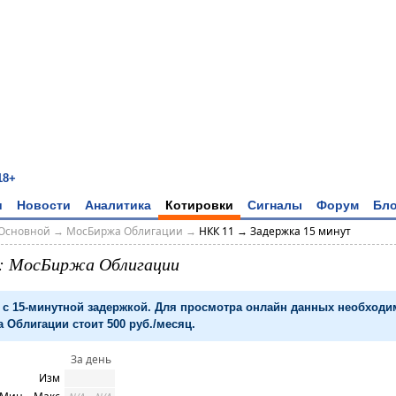
18+
и
Новости
Аналитика
Котировки
Сигналы
Форум
Бло
Основной
→
МосБиржа Облигации
→
НКК 11 → Задержка 15 минут
: МосБиржа Облигации
с 15-минутной задержкой. Для просмотра онлайн данных необход
 Облигации стоит 500 руб./месяц.
За день
Изм