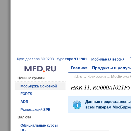
Курс доллара
Курс евро
Мобильная версия
80.9293
93.1901
Главная
Продукты и услуг
mfd.ru
→
Котировки
→
МосБиржа 
Ценные бумаги
НКК 11, RU000A1021F5
МосБиржа Основной
FORTS
Данные предоставлены 
ADR
всем тикерам МосБиржа
Рынок акций SPB
Валюта
Официальные курсы
ЦБ