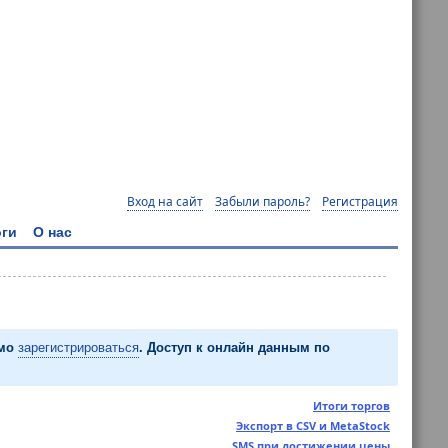
Вход на сайт
Забыли пароль?
Регистрация
ги
О нас
имо
зарегистрироваться
. Доступ к онлайн данным по
Итоги торгов
Экспорт в CSV и MetaStock
SMS при достижении цены