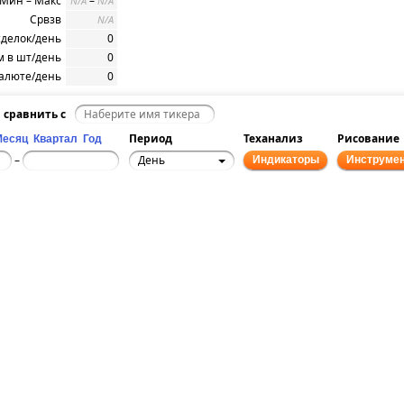
Мин – Макс
–
N/A
N/A
Срвзв
N/A
сделок/день
0
 в шт/день
0
алюте/день
0
сравнить с
Период
Теханализ
Рисование
Месяц
Квартал
Год
День
–
Индикаторы
Инструме