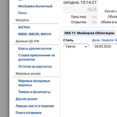
сегодня, 10:14:27
МосБиржа Валютный
N/A
Кол-во 
Forex
Пред закр
Объём
N/A
Кредиты
Открытие
Объём в в
N/A
INSTAR
НКК 11: МосБиржа Облигации
MIBID, MIBOR, MIACR
Стиль
День
Неделя
Данные ЦБ РФ
Свечи
Курсы драгметаллов
Ставки привлечения по
депозитам
Остатки на корсчетах
Мировые рынки
Мировые фондовые
индексы
Товары и фьючерсы
Другие рынки
Лидеры роста и падения
Поиск котировок