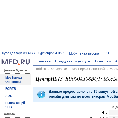
18+
Курс доллара
Курс евро
Мобильная версия
81.4077
94.0585
Главная
Продукты и услуги
Новости
А
mfd.ru
→
Котировки
→
МосБиржа Основной
→
МосБ
Ценные бумаги
ЦентрИБ13, RU000A108BQ1: МосБ
МосБиржа
Основной
FORTS
Данные предоставлены с 15-минутной 
ADR
онлайн данным по всем тикерам МосБир
Рынок акций
За д
SPB
Изм
Валюта