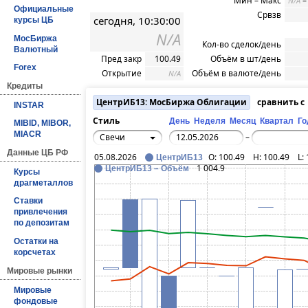
Мин – Макс
N/A
Официальные
Срвзв
сегодня, 10:30:00
курсы ЦБ
N/A
МосБиржа
Кол-во сделок/день
Валютный
Пред закр
100.49
Объём в шт/день
Forex
Открытие
Объём в валюте/день
N/A
Кредиты
ЦентрИБ13: МосБиржа Облигации
сравнить 
INSTAR
Стиль
День
Неделя
Месяц
Квартал
Го
MIBID, MIBOR,
MIACR
Свечи
–
Данные ЦБ РФ
05.08.2026
O:
100.49
H:
100.49
L:
ЦентрИБ13
1 004.9
ЦентрИБ13 – Объём
Курсы
драгметаллов
Ставки
привлечения
по депозитам
Остатки на
корсчетах
Мировые рынки
Мировые
фондовые