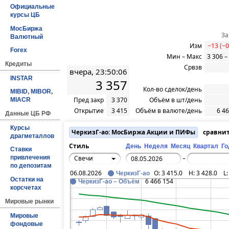
Официальные
курсы ЦБ
МосБиржа
За
Валютный
Изм
−13 (−
Forex
Мин – Макс
3 306 –
Кредиты
Срвзв
вчера, 23:50:06
INSTAR
3 357
Кол-во сделок/день
MIBID, MIBOR,
Пред закр
3 370
Объём в шт/день
MIACR
Открытие
3 415
Объём в валюте/день
6 4
Данные ЦБ РФ
Курсы
ЧеркизГ-ао: МосБиржа Акции и ПИФы
сравнит
драгметаллов
Стиль
День
Неделя
Месяц
Квартал
Го
Ставки
Свечи
привлечения
–
по депозитам
06.08.2026
O:
3 415.0
H:
3 428.0
L
ЧеркизГ-ао
Остатки на
6 466 154
ЧеркизГ-ао – Объём
корсчетах
Мировые рынки
Мировые
фондовые