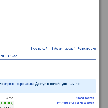
Вход на сайт
Забыли пароль?
Регистрация
ги
О нас
имо
зарегистрироваться
. Доступ к онлайн данным по
За год
Итоги торгов
Экспорт в CSV и MetaStock
(+50.00%)