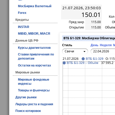
МосБиржа Валютный
21.07.2026, 23:50:03
150.01
Forex
Кол
Кредиты
Пред закр
115.00
О
INSTAR
Открытие
115.00
Объём
MIBID, MIBOR, MIACR
ВТБ Б1-329: МосБиржа Облигац
Данные ЦБ РФ
Стиль
День
Неделя
Курсы драгметаллов
Свечи
Ставки привлечения по
21.07.2026
O:
115
депозитам
ВТБ Б1-329
37 595.2
ВТБ Б1-329 – Объём
Остатки на корсчетах
Мировые рынки
Мировые фондовые
индексы
Товары и фьючерсы
Другие рынки
Лидеры роста и падения
Поиск котировок