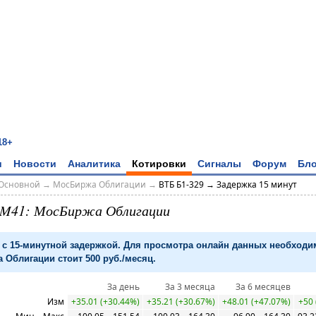
18+
и
Новости
Аналитика
Котировки
Сигналы
Форум
Бло
Основной
→
МосБиржа Облигации
→
ВТБ Б1-329 → Задержка 15 минут
6M41: МосБиржа Облигации
с 15-минутной задержкой. Для просмотра онлайн данных необход
 Облигации стоит 500 руб./месяц.
За день
За 3 месяца
За 6 месяцев
Изм
+35.01 (+30.44%)
+35.21 (+30.67%)
+48.01 (+47.07%)
+50 