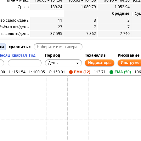
Мин – Макс
100.05 – 151.54
100.03 – 164.30
96.90 – 164.30
93.2
Срвзв
139.24
1 089.79
1 052.94
Средние
|
Су
-во сделок/день
11
3
3
бъём в шт/день
27
7
7
 в валюте/день
37 595
7 862
7 740
ии
сравнить с
Период
Теханализ
Рисование
Месяц
Квартал
Год
День
–
Индикаторы
Инструме
.00
H:
151.54
L:
100.05
C:
150.01
113.71
106
EMA (12)
EMA (50)