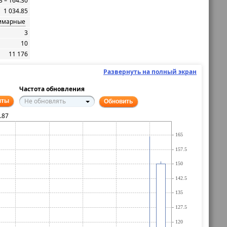
3 – 164.30
1 034.85
ммарные
3
10
11 176
Развернуть на полный экран
Частота обновления
Не обновлять
нты
Обновить
.87