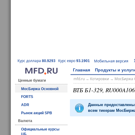
Курс доллара
Курс евро
Мобильная версия
80.9293
93.1901
Главная
Продукты и услуг
mfd.ru
→
Котировки
→
МосБиржа 
Ценные бумаги
ВТБ Б1-329, RU000A10
МосБиржа Основной
FORTS
Данные предоставлены 
ADR
всем тикерам МосБиржа
Рынок акций SPB
Валюта
Официальные курсы
ЦБ