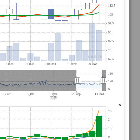
||
||
×