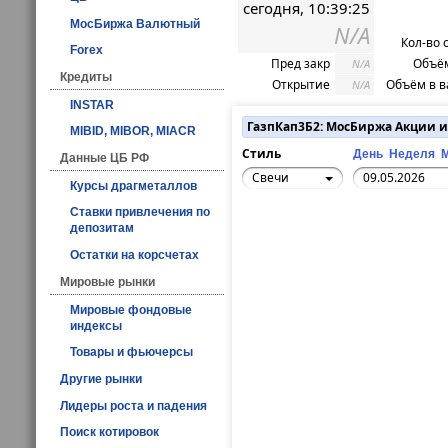
сегодня, 10:39:25
МосБиржа Валютный
N/A
Кол-во 
Forex
Пред закр
Объём
N/A
Кредиты
Открытие
Объём в в
N/A
INSTAR
ГазпКап3Б2: МосБиржа Акции 
MIBID, MIBOR, MIACR
Стиль
День
Неделя
Данные ЦБ РФ
Свечи
Курсы драгметаллов
Ставки привлечения по
депозитам
Остатки на корсчетах
Мировые рынки
Мировые фондовые
индексы
Товары и фьючерсы
Другие рынки
Лидеры роста и падения
Поиск котировок