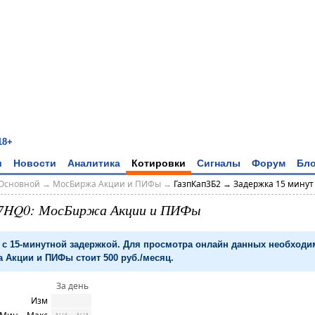
18+
и
Новости
Аналитика
Котировки
Сигналы
Форум
Бло
Основной
→
МосБиржа Акции и ПИФы
→
ГазпКап3Б2 → Задержка 15 минут
07HQ0: МосБиржа Акции и ПИФы
с 15-минутной задержкой. Для просмотра онлайн данных необход
 Акции и ПИФы стоит 500 руб./месяц.
За день
Изм