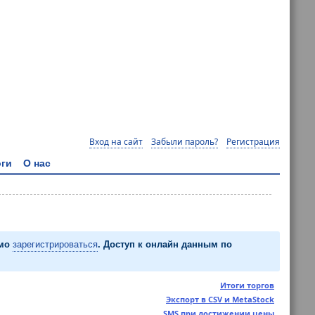
Вход на сайт
Забыли пароль?
Регистрация
ги
О нас
имо
зарегистрироваться
. Доступ к онлайн данным по
Итоги торгов
Экспорт в CSV и MetaStock
SMS при достижении цены