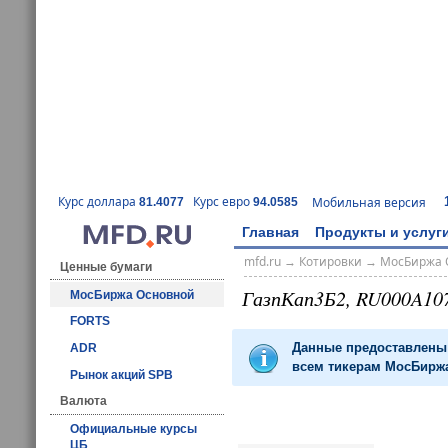
Курс доллара
Курс евро
Мобильная версия
81.4077
94.0585
Главная
Продукты и услуг
mfd.ru
→
Котировки
→
МосБиржа 
Ценные бумаги
ГазпКап3Б2, RU000A1
МосБиржа Основной
FORTS
Данные предоставлены 
ADR
всем тикерам МосБиржа
Рынок акций SPB
Валюта
Официальные курсы
ЦБ