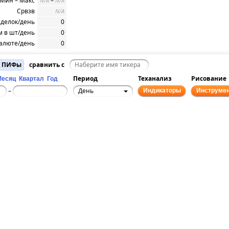
Мин – Макс
–
N/A
N/A
Срвзв
N/A
сделок/день
0
 в шт/день
0
алюте/день
0
и ПИФы
сравнить с
Период
Теханализ
Рисование
Месяц
Квартал
Год
День
–
Индикаторы
Инструме