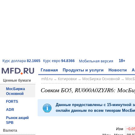
18+
Курс доллара
Курс евро
Мобильная версия
82.1665
94.8366
Главная
Продукты и услуги
Новости
А
mfd.ru
→
Котировки
→
МосБиржа Основной
→
МосБ
Ценные бумаги
Совком БО5, RU000A0ZYJR6: МосБ
МосБиржа
Основной
FORTS
Данные предоставлены с 15-минутной 
ADR
онлайн данным по всем тикерам МосБир
Рынок акций
SPB
Изм
−0.0
Валюта