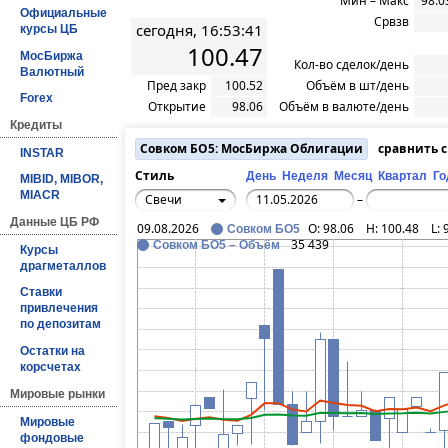
Мин – Макс
98.0
Официальные
Срвзв
сегодня, 16:53:41
курсы ЦБ
100.47
МосБиржа
Кол-во сделок/день
Валютный
Пред закр
100.52
Объём в шт/день
Forex
Открытие
98.06
Объём в валюте/день
Кредиты
Совком БО5: МосБиржа Облигации
сравнить 
INSTAR
Стиль
День
Неделя
Месяц
Квартал
Го
MIBID, MIBOR,
MIACR
Свечи
–
Данные ЦБ РФ
09.08.2026
O:
98.06
H:
100.48
L:
Совком БО5
35 439
Совком БО5 – Объём
Курсы
драгметаллов
Ставки
привлечения
по депозитам
Остатки на
корсчетах
Мировые рынки
Мировые
фондовые