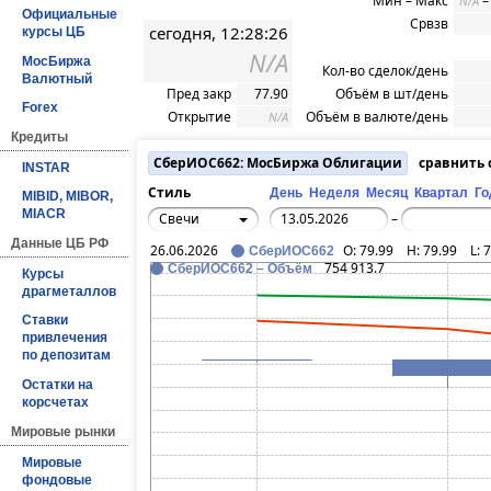
Мин – Макс
N/A
Официальные
Срвзв
сегодня, 12:28:26
курсы ЦБ
N/A
МосБиржа
Кол-во сделок/день
Валютный
Пред закр
77.90
Объём в шт/день
Forex
Открытие
Объём в валюте/день
N/A
Кредиты
СберИОС662: МосБиржа Облигации
сравнить
INSTAR
Стиль
День
Неделя
Месяц
Квартал
Го
MIBID, MIBOR,
MIACR
Свечи
–
Данные ЦБ РФ
26.06.2026
O:
79.99
H:
79.99
L:
7
СберИОС662
754 913.7
СберИОС662 – Объём
Курсы
драгметаллов
Ставки
привлечения
по депозитам
Остатки на
корсчетах
Мировые рынки
Мировые
фондовые