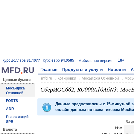
18+
Курс доллара
Курс евро
Мобильная версия
81.4077
94.0585
Главная
Продукты и услуги
Новости
А
mfd.ru
→
Котировки
→
МосБиржа Основной
→
МосБ
Ценные бумаги
СберИОС662, RU000A10A6N3: Мос
МосБиржа
Основной
FORTS
Данные предоставлены с 15-минутной 
ADR
онлайн данным по всем тикерам МосБир
Рынок акций
За д
SPB
Изм
Валюта