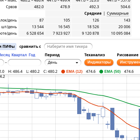
н – Макс
480.2 – 486.4
441.0 – 499.4
441.0 – 523.0
441.0 – 557.0
Срвзв
482.0
478.9
492.3
504.6
Средние
|
Суммарные
елок/день
87
105
126
143
 шт/день
13 544
16 545
18 526
20 006
юте/день
6 528 654
7 923 927
9 120 878
10 095 084
 и ПИФы
сравнить с
Период
Теханализ
Рисование
Месяц
Квартал
Год
День
–
Индикаторы
Инструме
2.0
H:
486.4
L:
480.2
C:
480.2
474.6
474.6
EMA (12)
EMA (50)
4.2