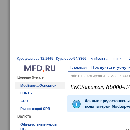
Курс доллара
Курс евро
Мобильная версия
82.1665
94.8366
Главная
Продукты и услуг
mfd.ru
→
Котировки
→
МосБиржа 
Ценные бумаги
БКСКапитал, RU000A1
МосБиржа Основной
FORTS
Данные предоставлены 
ADR
всем тикерам МосБиржа
Рынок акций SPB
Валюта
Официальные курсы
ЦБ