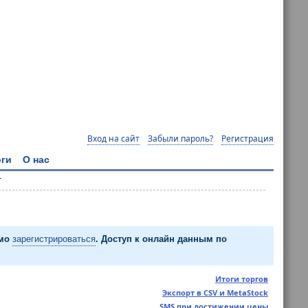
Вход на сайт
Забыли пароль?
Регистрация
ги
О нас
т
имо
зарегистрироваться
. Доступ к онлайн данным по
Итоги торгов
Экспорт в CSV и MetaStock
SMS при достижении цены