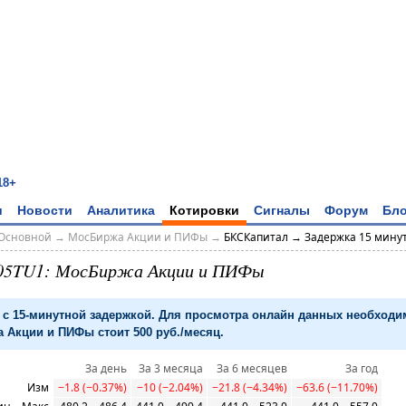
18+
и
Новости
Аналитика
Котировки
Сигналы
Форум
Бло
Основной
→
МосБиржа Акции и ПИФы
→
БКСКапитал → Задержка 15 мину
05TU1: МосБиржа Акции и ПИФы
с 15-минутной задержкой. Для просмотра онлайн данных необход
 Акции и ПИФы стоит 500 руб./месяц.
За день
За 3 месяца
За 6 месяцев
За год
Изм
−1.8 (−0.37%)
−10 (−2.04%)
−21.8 (−4.34%)
−63.6 (−11.70%)