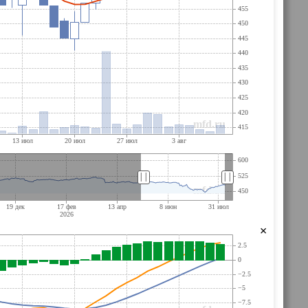
||
||
×