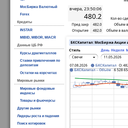
Ми
МосБиржа Валютный
вчера, 23:50:06
480.2
Forex
Кол-во сд
Кредиты
Пред закр
482.0
Объём в
INSTAR
Открытие
482.0
Объём в вал
MIBID, MIBOR, MIACR
БКСКапитал: МосБиржа Акции
Данные ЦБ РФ
Стиль
День
Неделя
Курсы драгметаллов
Свечи
Ставки привлечения по
07.08.2026
O:
48
депозитам
БКСКапитал
6 528 65
БКСКапитал – Объём
Остатки на корсчетах
Мировые рынки
Мировые фондовые
индексы
Товары и фьючерсы
Другие рынки
Лидеры роста и падения
Поиск котировок