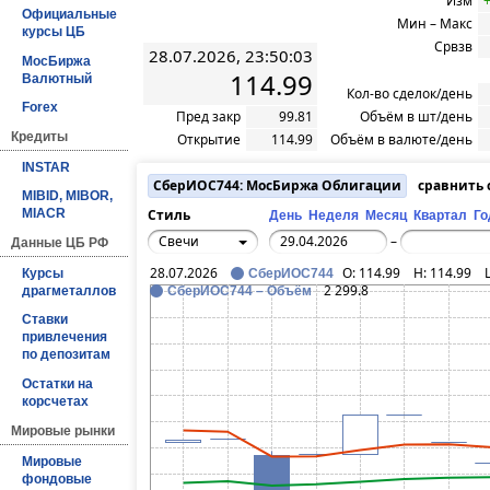
Изм
Официальные
Мин – Макс
курсы ЦБ
Срвзв
28.07.2026, 23:50:03
МосБиржа
114.99
Валютный
Кол-во сделок/день
Forex
Пред закр
99.81
Объём в шт/день
Кредиты
Открытие
114.99
Объём в валюте/день
INSTAR
СберИОС744: МосБиржа Облигации
сравнить
MIBID, MIBOR,
Стиль
MIACR
День
Неделя
Месяц
Квартал
Го
Свечи
–
Данные ЦБ РФ
28.07.2026
O:
114.99
H:
114.99
Курсы
СберИОС744
2 299.8
драгметаллов
СберИОС744 – Объём
Ставки
привлечения
по депозитам
Остатки на
корсчетах
Мировые рынки
Мировые
фондовые