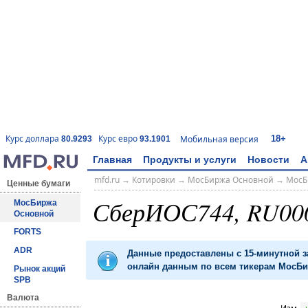
18+
Курс доллара
Курс евро
Мобильная версия
80.9293
93.1901
Главная
Продукты и услуги
Новости
А
mfd.ru
→
Котировки
→
МосБиржа Основной
→
МосБ
Ценные бумаги
СберИОС744, RU00
МосБиржа
Основной
FORTS
ADR
Данные предоставлены с 15-минутной 
онлайн данным по всем тикерам МосБир
Рынок акций
SPB
Валюта