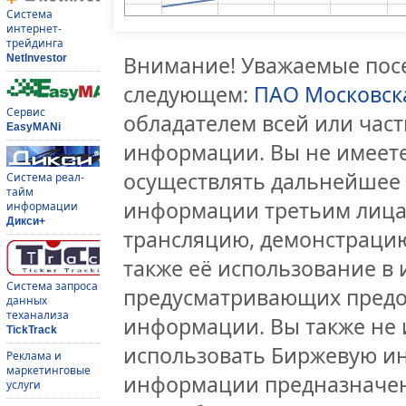
Система
интернет-
трейдинга
Внимание! Уважаемые посе
NetInvestor
следующем:
ПАО Московск
Сервис
обладателем всей или час
EasyMANi
информации. Вы не имеете
осуществлять дальнейшее
Система реал-
тайм
информации третьим лицам
информации
Дикси+
трансляцию, демонстрацию
также её использование в 
Система запроса
предусматривающих предо
данных
теханализа
информации. Вы также не 
TickTrack
использовать Биржевую и
Реклама и
маркетинговые
информации предназначен
услуги