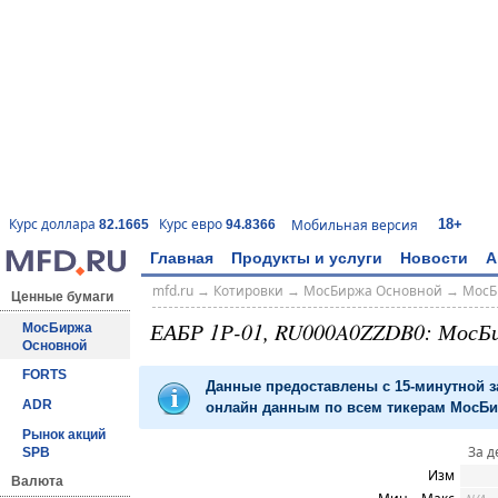
18+
Курс доллара
Курс евро
Мобильная версия
82.1665
94.8366
Главная
Продукты и услуги
Новости
А
mfd.ru
→
Котировки
→
МосБиржа Основной
→
МосБ
Ценные бумаги
ЕАБР 1Р-01, RU000A0ZZDB0: МосБ
МосБиржа
Основной
FORTS
Данные предоставлены с 15-минутной 
ADR
онлайн данным по всем тикерам МосБир
Рынок акций
За д
SPB
Изм
Валюта