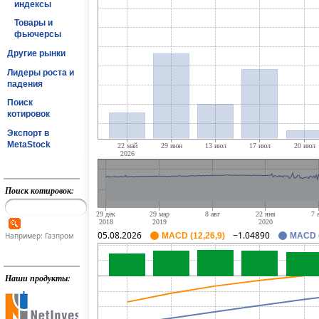
индексы
Товары и
фьючерсы
Другие рынки
Лидеры роста и
падения
Поиск
котировок
Экспорт в
MetaStock
Поиск котировок:
05.08.2026
−1.04890
Например: Газпром
MACD (12,26,9)
MACD (
Наши продукты: