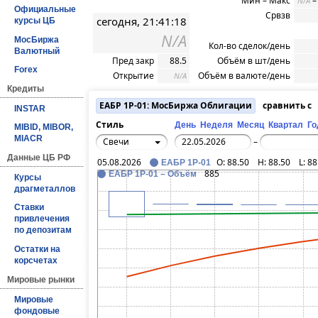
Мин – Макс
N/A
Официальные
Срвзв
сегодня, 21:41:18
курсы ЦБ
N/A
МосБиржа
Кол-во сделок/день
Валютный
Пред закр
88.5
Объём в шт/день
Forex
Открытие
Объём в валюте/день
N/A
Кредиты
ЕАБР 1Р-01: МосБиржа Облигации
сравнить с
INSTAR
Стиль
День
Неделя
Месяц
Квартал
Го
MIBID, MIBOR,
MIACR
Свечи
–
Данные ЦБ РФ
05.08.2026
O:
88.50
H:
88.50
L:
88
ЕАБР 1Р-01
885
ЕАБР 1Р-01 – Объём
Курсы
драгметаллов
Ставки
привлечения
по депозитам
Остатки на
корсчетах
Мировые рынки
Мировые
фондовые