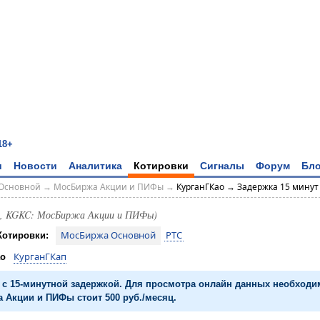
18+
и
Новости
Аналитика
Котировки
Сигналы
Форум
Бло
Основной
→
МосБиржа Акции и ПИФы
→
КурганГКао → Задержка 15 минут
о, KGKC: МосБиржа Акции и ПИФы)
МосБиржа Основной
РТС
Котировки:
КурганГКап
ао
с 15-минутной задержкой. Для просмотра онлайн данных необход
 Акции и ПИФы стоит 500 руб./месяц.