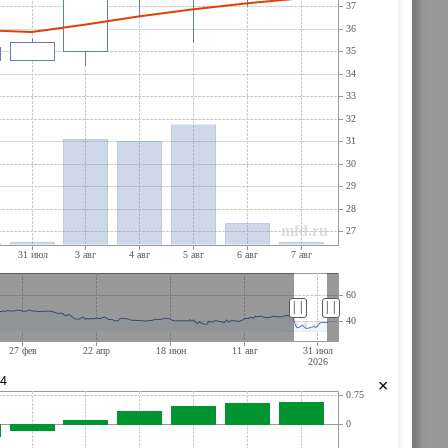
||
||
14
×