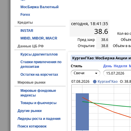
МосБиржа Валютный
Forex
Кредиты
сегодня, 18:41:35
38.6
INSTAR
Кол-во 
MIBID, MIBOR, MIACR
Пред закр
38.6
Объём
Открытие
38.8
Объём в в
Данные ЦБ РФ
Курсы драгметаллов
КурганГКао: МосБиржа Акции 
Ставки привлечения по
Стиль
День
Неделя
депозитам
Свечи
Остатки на корсчетах
07.08.2026
O:
38.
КурганГКао
Мировые рынки
Мировые фондовые
индексы
Товары и фьючерсы
Другие рынки
Лидеры роста и падения
Поиск котировок