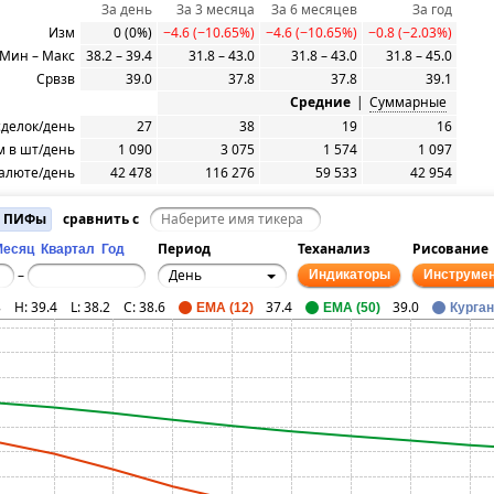
За день
За 3 месяца
За 6 месяцев
За год
Изм
0 (0%)
−4.6 (−10.65%)
−4.6 (−10.65%)
−0.8 (−2.03%)
Мин – Макс
38.2 – 39.4
31.8 – 43.0
31.8 – 43.0
31.8 – 45.0
Срвзв
39.0
37.8
37.8
39.1
Средние
|
Суммарные
сделок/день
27
38
19
16
 в шт/день
1 090
3 075
1 574
1 097
алюте/день
42 478
116 276
59 533
42 954
и ПИФы
сравнить с
Период
Теханализ
Рисование
Месяц
Квартал
Год
День
–
Индикаторы
Инструме
8
H:
39.4
L:
38.2
C:
38.6
37.4
39.0
EMA (12)
EMA (50)
Курга