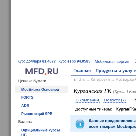
Курс доллара
Курс евро
Мобильная версия
81.4077
94.0585
Главная
Продукты и услуг
mfd.ru
→
Котировки
→
МосБиржа 
Ценные бумаги
Курганская ГК
МосБиржа Основной
(КурганГКа
FORTS
О компании
Новости (7)
ADR
Доступные тикеры:
КурганГК
Рынок акций SPB
Данные предоставлены 
Валюта
всем тикерам МосБиржа
Официальные курсы
ЦБ