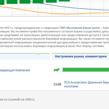
та mfd.ru, предупреждаем вас о следующем:
ПАО Московская Биржа
(далее – Бир
мации. Вы не имеете права без письменного согласия Биржи осуществлять дал
и средствами, её трансляцию, демонстрацию или предоставление доступа к тако
ставление и/или распространение Биржевой информации. Вы также не имеете пр
ованной информации предназначенной для дальнейшего предоставления третьи
сия Биржи использовать Биржевую информацию в своих Non-display системах.
Настроение рынка, комментарии
ерирующая Компания
ПСБ Аналитика: Давление бир
23.08
налогами.
 со ссылкой на mfd.ru.