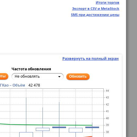
Итоги торгов
Экспорт в CSV и MetaStock
SMS при достижении цены
Развернуть на полный экран
Частота обновления
Не обновлять
нты
Обновить
42 478
нГКао – Объём