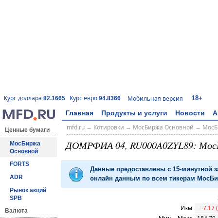
18+
Курс доллара
Курс евро
Мобильная версия
82.1665
94.8366
Главная
Продукты и услуги
Новости
А
mfd.ru
→
Котировки
→
МосБиржа Основной
→
МосБ
Ценные бумаги
ДОМРФИА 04, RU000A0ZYL89: Мос
МосБиржа
Основной
FORTS
Данные предоставлены с 15-минутной 
ADR
онлайн данным по всем тикерам МосБир
Рынок акций
SPB
Изм
−7.17 
Валюта