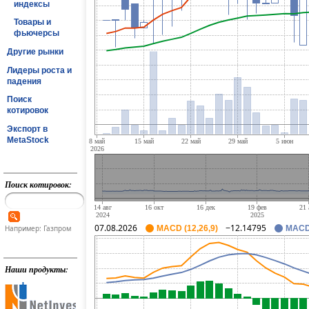
индексы
Товары и
фьючерсы
Другие рынки
Лидеры роста и
падения
Поиск
котировок
Экспорт в
MetaStock
Поиск котировок:
07.08.2026
−12.14795
Например: Газпром
MACD (12,26,9)
MACD 
Наши продукты: