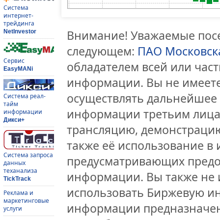
Система
интернет-
трейдинга
Внимание! Уважаемые посе
NetInvestor
следующем:
ПАО Московск
Сервис
обладателем всей или час
EasyMANi
информации. Вы не имеете
осуществлять дальнейшее
Система реал-
тайм
информации третьим лицам
информации
Дикси+
трансляцию, демонстрацию
также её использование в 
Система запроса
предусматривающих предо
данных
теханализа
информации. Вы также не 
TickTrack
использовать Биржевую и
Реклама и
маркетинговые
информации предназначен
услуги