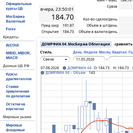
Мин – Макс
184.70 
Официальные
Срвзв
вчера, 23:50:01
курсы ЦБ
184.70
МосБиржа
Кол-во сделок/день
Валютный
Пред закр
191.87
Объём в шт/день
Forex
Открытие
184.73
Объём в валюте/день
Кредиты
ДОМРФИА 04: МосБиржа Облигации
сравнить
INSTAR
Стиль
День
Неделя
Месяц
Квартал
Го
MIBID, MIBOR,
MIACR
Свечи
–
Данные ЦБ РФ
07.08.2026
O:
184.73
H:
184.73
ДОМРФИА 04
143
ДОМРФИА 04 – Объём
Курсы
драгметаллов
Ставки
привлечения
по депозитам
Остатки на
корсчетах
Мировые рынки
Мировые
фондовые