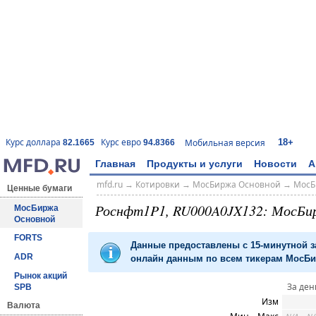
18+
Курс доллара
Курс евро
Мобильная версия
82.1665
94.8366
Главная
Продукты и услуги
Новости
А
mfd.ru
→
Котировки
→
МосБиржа Основной
→
МосБ
Ценные бумаги
Роснфт1P1, RU000A0JX132: МосБи
МосБиржа
Основной
FORTS
Данные предоставлены с 15-минутной 
ADR
онлайн данным по всем тикерам МосБир
Рынок акций
За ден
SPB
Изм
Валюта