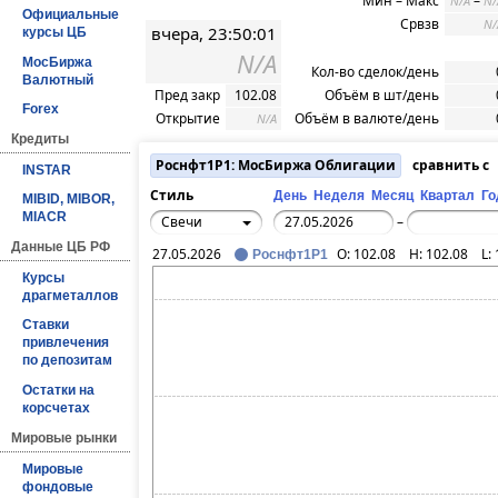
Мин – Макс
–
N/A
N/
Официальные
Срвзв
N/
вчера, 23:50:01
курсы ЦБ
N/A
МосБиржа
Кол-во сделок/день
Валютный
Пред закр
102.08
Объём в шт/день
Forex
Открытие
Объём в валюте/день
N/A
Кредиты
Роснфт1P1: МосБиржа Облигации
сравнить с
INSTAR
Стиль
День
Неделя
Месяц
Квартал
Го
MIBID, MIBOR,
MIACR
Свечи
–
Данные ЦБ РФ
27.05.2026
O:
102.08
H:
102.08
L:
Роснфт1P1
Курсы
драгметаллов
Ставки
привлечения
по депозитам
Остатки на
корсчетах
Мировые рынки
Мировые
фондовые