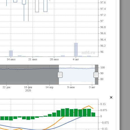
||
||
×