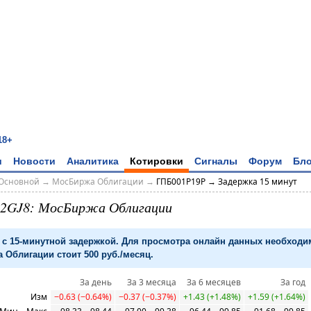
18+
и
Новости
Аналитика
Котировки
Сигналы
Форум
Бло
Основной
→
МосБиржа Облигации
→
ГПБ001P19P → Задержка 15 минут
02GJ8: МосБиржа Облигации
с 15-минутной задержкой. Для просмотра онлайн данных необход
 Облигации стоит 500 руб./месяц.
За день
За 3 месяца
За 6 месяцев
За год
Изм
−0.63 (−0.64%)
−0.37 (−0.37%)
+1.43 (+1.48%)
+1.59 (+1.64%)