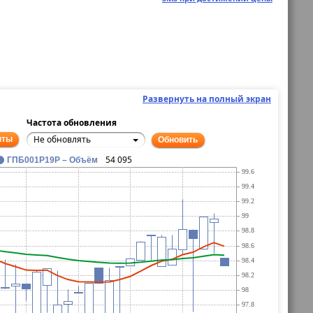
Развернуть на полный экран
Частота обновления
Не обновлять
нты
Обновить
54 095
ГПБ001P19P – Объём