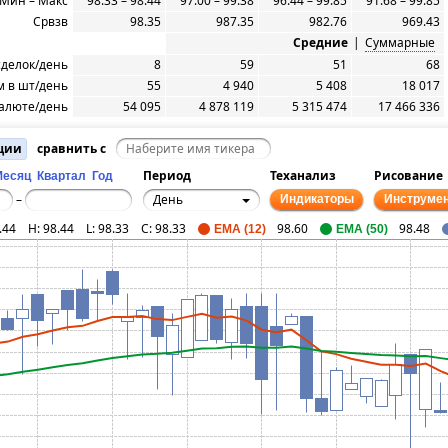
Мин – Макс
98.33 – 98.44
97.00 – 99.38
96.44 – 99.85
91.68 – 99.85
Срвзв
98.35
987.35
982.76
969.43
Средние
|
Суммарные
сделок/день
8
59
51
68
 в шт/день
55
4 940
5 408
18 017
алюте/день
54 095
4 878 119
5 315 474
17 466 336
ции
сравнить с
Период
Теханализ
Рисование
Месяц
Квартал
Год
День
–
Индикаторы
Инструме
.44
H:
98.44
L:
98.33
C:
98.33
98.60
98.48
EMA (12)
EMA (50)