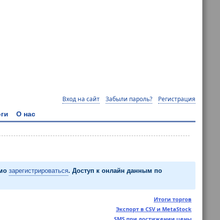
Вход на сайт
Забыли пароль?
Регистрация
ги
О нас
имо
зарегистрироваться
. Доступ к онлайн данным по
Итоги торгов
Экспорт в CSV и MetaStock
SMS при достижении цены