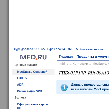
Курс доллара
Курс евро
Мобильная версия
82.1665
94.8366
Главная
Продукты и услуг
mfd.ru
→
Котировки
→
МосБиржа 
Ценные бумаги
ГПБ001P19P, RU000A1
МосБиржа Основной
FORTS
Данные предоставлены 
ADR
всем тикерам МосБиржа
Рынок акций SPB
Валюта
Официальные курсы
ЦБ