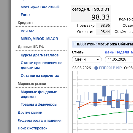
МосБиржа Валютный
сегодня, 19:00:01
98.33
Forex
Кол-во 
Кредиты
Пред закр
98.96
Объём
INSTAR
Открытие
98.44
Объём в в
MIBID, MIBOR, MIACR
ГПБ001P19P: МосБиржа Облига
Данные ЦБ РФ
Стиль
День
Неделя
Курсы драгметаллов
Свечи
Ставки привлечения по
08.08.2026
O:
98
депозитам
ГПБ001P19P
Остатки на корсчетах
Мировые рынки
Мировые фондовые
индексы
Товары и фьючерсы
Другие рынки
Лидеры роста и падения
Поиск котировок