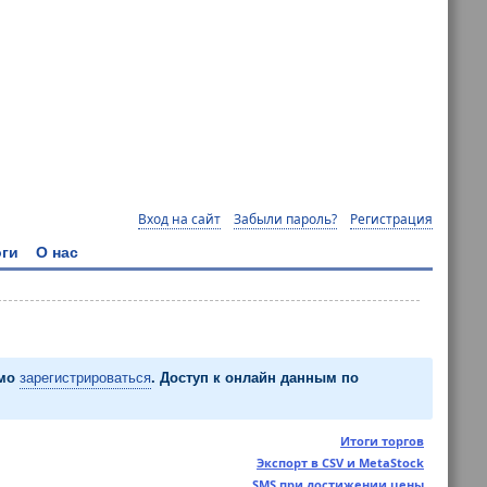
Вход на сайт
Забыли пароль?
Регистрация
ги
О нас
имо
зарегистрироваться
. Доступ к онлайн данным по
Итоги торгов
Экспорт в CSV и MetaStock
SMS при достижении цены