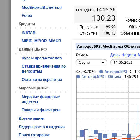
МосБиржа Валютный
сегодня, 14:25:36
100.20
Forex
Кол-во 
Кредиты
Пред закр
99.99
Объём
INSTAR
Открытие
100.13
Объём в в
MIBID, MIBOR, MIACR
Автодор5Р3: МосБиржа Облига
Данные ЦБ РФ
Стиль
День
Неделя
Курсы драгметаллов
Свечи
Ставки привлечения по
08.08.2026
O:
10
депозитам
Автодор5Р3
186 294
Автодор5Р3 – Объём
Остатки на корсчетах
Мировые рынки
Мировые фондовые
индексы
Товары и фьючерсы
Другие рынки
Лидеры роста и падения
Поиск котировок