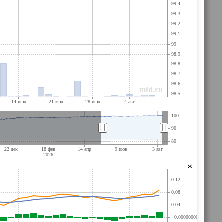
||
||
×