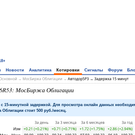
18+
и
Новости
Аналитика
Котировки
Сигналы
Форум
Бло
Основной
→
МосБиржа Облигации
→
Автодор5Р3 → Задержка 15 минут
6R53: МосБиржа Облигации
с 15-минутной задержкой. Для просмотра онлайн данных необход
 Облигации стоит 500 руб./месяц.
За день
За 3 месяца
За 6 месяцев
За год
Изм
+0.21 (+0.21%)
+0.71 (+0.71%)
+1.72 (+1.75%)
+2.86 (+2.94%)