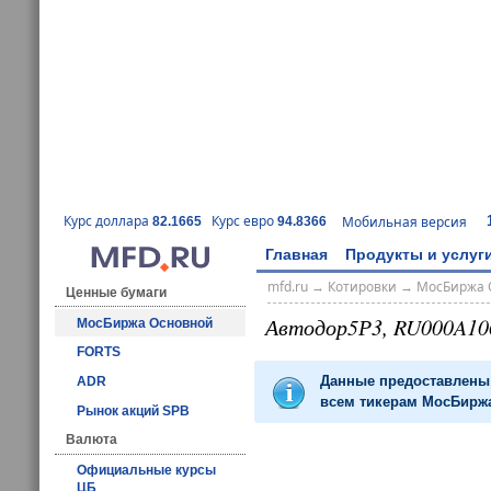
Курс доллара
Курс евро
Мобильная версия
82.1665
94.8366
Главная
Продукты и услуг
mfd.ru
→
Котировки
→
МосБиржа 
Ценные бумаги
Автодор5Р3, RU000A10
МосБиржа Основной
FORTS
Данные предоставлены 
ADR
всем тикерам МосБиржа
Рынок акций SPB
Валюта
Официальные курсы
ЦБ