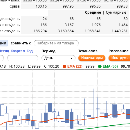
Мин – Макс
99.99 – 100.33
99.24 – 100.33
97.50 – 100.33
96.19 – 100.33
Срвзв
100.16
997.95
996.35
989.33
Средние
|
Суммарные
сделок/день
24
68
65
80
 в шт/день
186
3 167
1 976
1 464
алюте/день
186 294
3 160 864
1 968 841
1 449 281
ции
сравнить с
Период
Теханализ
Рисование
Месяц
Квартал
Год
День
–
Индикаторы
Инструме
0.13
H:
100.33
L:
99.99
C:
100.20
99.99
99.78
EMA (12)
EMA (50)