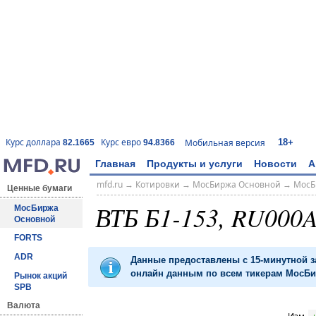
18+
Курс доллара
Курс евро
Мобильная версия
82.1665
94.8366
Главная
Продукты и услуги
Новости
А
mfd.ru
→
Котировки
→
МосБиржа Основной
→
МосБ
Ценные бумаги
ВТБ Б1-153, RU000
МосБиржа
Основной
FORTS
ADR
Данные предоставлены с 15-минутной 
онлайн данным по всем тикерам МосБир
Рынок акций
SPB
Валюта