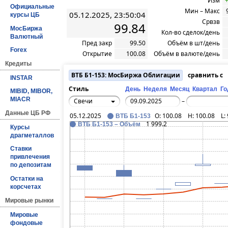
Изм
+
Официальные
Мин – Макс
05.12.2025, 23:50:04
курсы ЦБ
Срвзв
99.84
МосБиржа
Кол-во сделок/день
Валютный
Пред закр
99.50
Объём в шт/день
Forex
Открытие
100.08
Объём в валюте/день
Кредиты
ВТБ Б1-153: МосБиржа Облигации
сравнить с
INSTAR
Стиль
День
Неделя
Месяц
Квартал
Го
MIBID, MIBOR,
MIACR
Свечи
–
Данные ЦБ РФ
05.12.2025
O:
100.08
H:
100.08
L:
ВТБ Б1-153
1 999.2
ВТБ Б1-153 – Объём
Курсы
драгметаллов
Ставки
привлечения
по депозитам
Остатки на
корсчетах
Мировые рынки
Мировые
фондовые