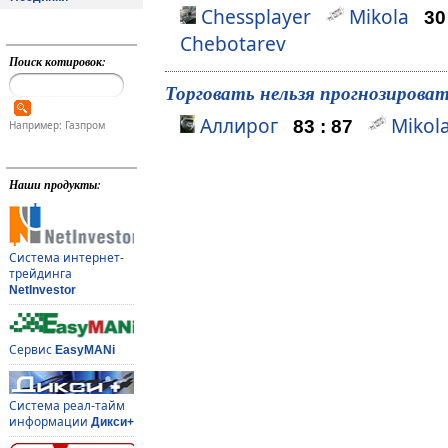
Chessplayer
Mikola
30
Chebotarev
Поиск котировок:
Торговать нельзя прогнозирова
Аллирoг
Mikol
83 : 87
Например: Газпром
Наши продукты:
Система интернет-
трейдинга
NetInvestor
Сервис
EasyMANi
Система реал-тайм
информации
Дикси+