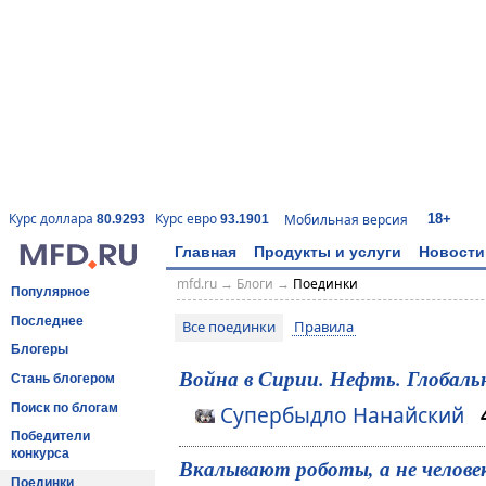
18+
Курс доллара
Курс евро
Мобильная версия
80.9293
93.1901
Главная
Продукты и услуги
Новости
mfd.ru
→
Блоги
→
Поединки
Популярное
Последнее
Все поединки
Правила
Блогеры
Война в Сирии. Нефть. Глобал
Стань блогером
Поиск по блогам
Супербыдло Нанайский
Победители
конкурса
Вкалывают роботы, а не челове
Поединки