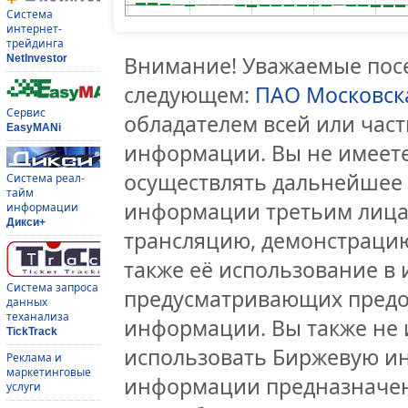
Система
интернет-
трейдинга
Внимание! Уважаемые посе
NetInvestor
следующем:
ПАО Московск
Сервис
обладателем всей или час
EasyMANi
информации. Вы не имеете
осуществлять дальнейшее
Система реал-
тайм
информации третьим лицам
информации
Дикси+
трансляцию, демонстрацию
также её использование в 
Система запроса
предусматривающих предо
данных
теханализа
информации. Вы также не 
TickTrack
использовать Биржевую и
Реклама и
маркетинговые
информации предназначен
услуги