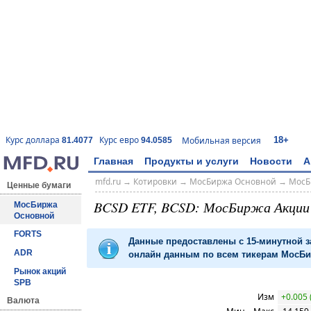
18+
Курс доллара
Курс евро
Мобильная версия
81.4077
94.0585
Главная
Продукты и услуги
Новости
А
mfd.ru
→
Котировки
→
МосБиржа Основной
→
МосБ
Ценные бумаги
BCSD ETF, BCSD: МосБиржа Акци
МосБиржа
Основной
FORTS
Данные предоставлены с 15-минутной 
ADR
онлайн данным по всем тикерам МосБир
Рынок акций
SPB
Изм
+0.005 
Валюта