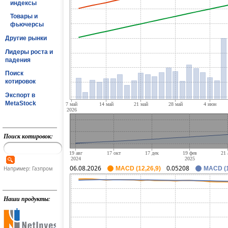
индексы
Товары и
фьючерсы
Другие рынки
Лидеры роста и
падения
Поиск
котировок
Экспорт в
MetaStock
Поиск котировок:
06.08.2026
0.05208
Например: Газпром
MACD (12,26,9)
MACD (1
Наши продукты: