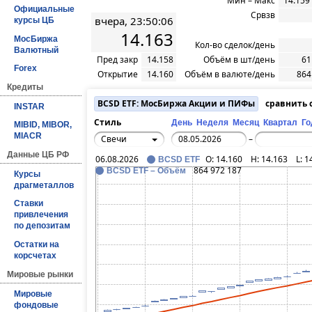
Мин – Макс
14.159
Официальные
Срвзв
вчера, 23:50:06
курсы ЦБ
14.163
МосБиржа
Кол-во сделок/день
Валютный
Пред закр
14.158
Объём в шт/день
61
Forex
Открытие
14.160
Объём в валюте/день
864
Кредиты
BCSD ETF: МосБиржа Акции и ПИФы
сравнить 
INSTAR
Стиль
День
Неделя
Месяц
Квартал
Го
MIBID, MIBOR,
MIACR
Свечи
–
Данные ЦБ РФ
06.08.2026
O:
14.160
H:
14.163
L:
1
BCSD ETF
864 972 187
BCSD ETF – Объём
Курсы
драгметаллов
Ставки
привлечения
по депозитам
Остатки на
корсчетах
Мировые рынки
Мировые
фондовые