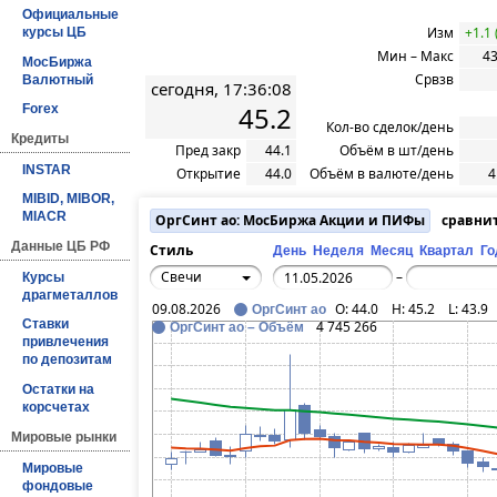
Официальные
Изм
+1.1
курсы ЦБ
Мин – Макс
43
МосБиржа
Срвзв
Валютный
сегодня, 17:36:08
45.2
Forex
Кол-во сделок/день
Кредиты
Пред закр
44.1
Объём в шт/день
INSTAR
Открытие
44.0
Объём в валюте/день
4
MIBID, MIBOR,
MIACR
ОргСинт ао: МосБиржа Акции и ПИФы
сравни
Данные ЦБ РФ
Стиль
День
Неделя
Месяц
Квартал
Го
Свечи
–
Курсы
драгметаллов
09.08.2026
O:
44.0
H:
45.2
L:
43.9
ОргСинт ао
Ставки
4 745 266
ОргСинт ао – Объём
привлечения
по депозитам
Остатки на
корсчетах
Мировые рынки
Мировые
фондовые