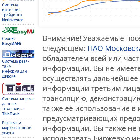
Система
интернет-
трейдинга
NetInvestor
Внимание! Уважаемые посе
Сервис
EasyMANi
следующем:
ПАО Московск
обладателем всей или час
Система реал-
информации. Вы не имеете
тайм
информации
осуществлять дальнейшее
Дикси+
информации третьим лицам
трансляцию, демонстрацию
Система запроса
данных
также её использование в 
теханализа
TickTrack
предусматривающих предо
Реклама и
информации. Вы также не 
маркетинговые
услуги
использовать Биржевую и