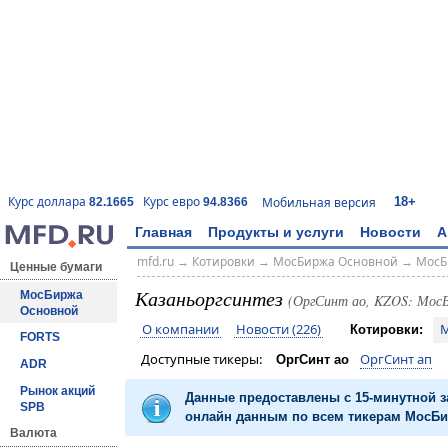
18+
Курс доллара
Курс евро
Мобильная версия
82.1665
94.8366
Главная
Продукты и услуги
Новости
А
mfd.ru
→
Котировки
→
МосБиржа Основной
→
МосБ
Ценные бумаги
Казаньоргсинтез
МосБиржа
(ОргСинт ао, KZOS: Мос
Основной
О компании
Новости (226)
М
Котировки:
FORTS
Доступные тикеры:
ОргСинт ап
ОргСинт ао
ADR
Рынок акций
Данные предоставлены с 15-минутной 
SPB
онлайн данным по всем тикерам МосБир
Валюта