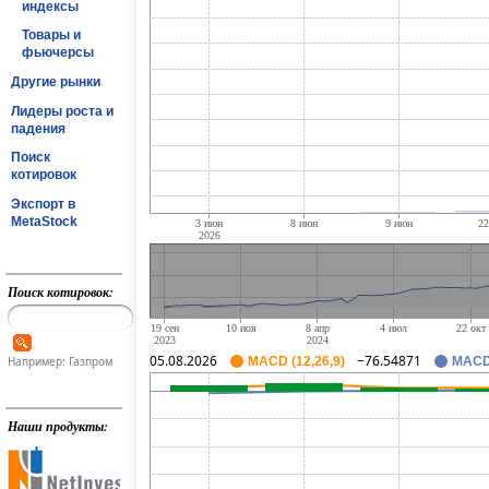
индексы
Товары и
фьючерсы
Другие рынки
Лидеры роста и
падения
Поиск
котировок
Экспорт в
MetaStock
Поиск котировок:
05.08.2026
−76.54871
Например: Газпром
MACD (12,26,9)
MACD 
Наши продукты: