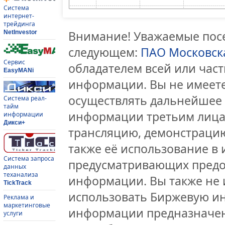
Система
интернет-
трейдинга
Внимание! Уважаемые посе
NetInvestor
следующем:
ПАО Московск
Сервис
обладателем всей или час
EasyMANi
информации. Вы не имеете
осуществлять дальнейшее
Система реал-
тайм
информации третьим лицам
информации
Дикси+
трансляцию, демонстрацию
также её использование в 
Система запроса
предусматривающих предо
данных
теханализа
информации. Вы также не 
TickTrack
использовать Биржевую и
Реклама и
маркетинговые
информации предназначен
услуги