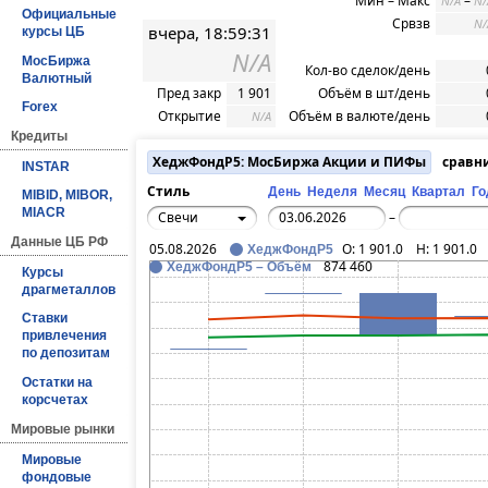
Мин – Макс
–
N/A
N/
Официальные
Срвзв
N/
вчера, 18:59:31
курсы ЦБ
N/A
МосБиржа
Кол-во сделок/день
Валютный
Пред закр
1 901
Объём в шт/день
Forex
Открытие
Объём в валюте/день
N/A
Кредиты
ХеджФондР5: МосБиржа Акции и ПИФы
сравн
INSTAR
Стиль
День
Неделя
Месяц
Квартал
Го
MIBID, MIBOR,
MIACR
Свечи
–
Данные ЦБ РФ
05.08.2026
O:
1 901.0
H:
1 901.0
ХеджФондР5
874 460
ХеджФондР5 – Объём
Курсы
драгметаллов
Ставки
привлечения
по депозитам
Остатки на
корсчетах
Мировые рынки
Мировые
фондовые