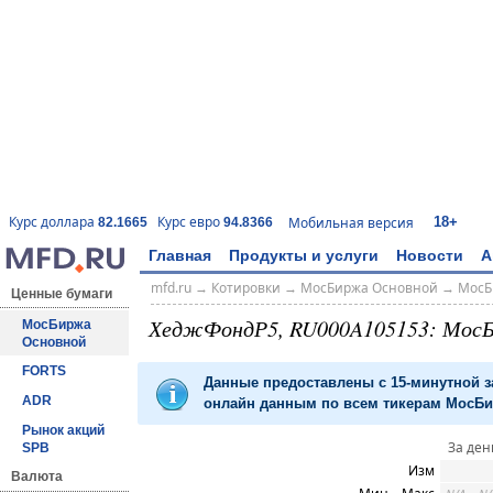
18+
Курс доллара
Курс евро
Мобильная версия
82.1665
94.8366
Главная
Продукты и услуги
Новости
А
mfd.ru
→
Котировки
→
МосБиржа Основной
→
МосБ
Ценные бумаги
ХеджФондР5, RU000A105153: Мос
МосБиржа
Основной
FORTS
Данные предоставлены с 15-минутной 
ADR
онлайн данным по всем тикерам МосБир
Рынок акций
За ден
SPB
Изм
Валюта