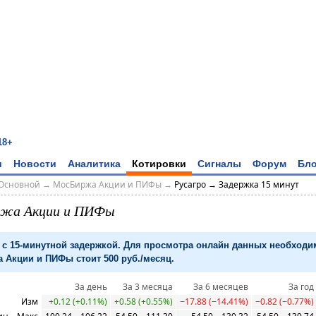
18+
и
Новости
Аналитика
Котировки
Сигналы
Форум
Бло
Основной
→
МосБиржа Акции и ПИФы
→
Русагро → Задержка 15 минут
ржа Акции и ПИФы
с 15-минутной задержкой. Для просмотра онлайн данных необход
 Акции и ПИФы стоит 500 руб./месяц.
За день
За 3 месяца
За 6 месяцев
За год
Изм
+0.12 (+0.11%)
+0.58 (+0.55%)
−17.88 (−14.41%)
−0.82 (−0.77%)