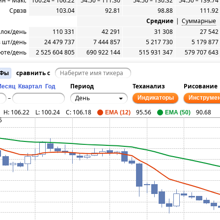
н – Макс
100.24 – 106.22
54.50 – 111.30
54.50 – 130.32
54.50 – 139.74
Срвзв
103.04
92.81
98.88
111.92
Средние
|
Суммарные
елок/день
110 331
42 291
31 308
27 542
 шт/день
24 479 737
7 444 857
5 217 730
5 179 877
юте/день
2 525 604 805
690 922 144
515 931 347
579 707 643
ИФы
сравнить с
Период
Теханализ
Рисование
Месяц
Квартал
Год
День
–
Индикаторы
Инструме
H:
106.22
L:
100.24
C:
106.18
95.56
90.68
EMA (12)
EMA (50)
5