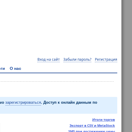
Вход на сайт
Забыли пароль?
Регистрация
ги
О нас
имо
зарегистрироваться
. Доступ к онлайн данным по
Итоги торгов
Экспорт в CSV и MetaStock
SMS при достижении цены