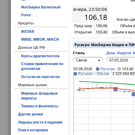
Ми
МосБиржа Валютный
вчера, 23:50:06
106.18
Forex
Кол-во сд
Кредиты
Пред закр
106.06
Объём в
INSTAR
Открытие
103.40
Объём в вал
MIBID, MIBOR, MIACR
Русагро: МосБиржа Акции и П
Данные ЦБ РФ
Стиль
День
Неделя
Курсы драгметаллов
Свечи
Ставки привлечения по
05.08.2026
O:
103.40
депозитам
Русагро
2 525 604 80
Русагро – Объём
Остатки на корсчетах
Мировые рынки
Мировые фондовые
индексы
Товары и фьючерсы
Другие рынки
Лидеры роста и падения
Поиск котировок