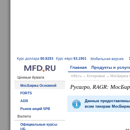
Курс доллара
Курс евро
Мобильная версия
80.9293
93.1901
Главная
Продукты и услуг
mfd.ru
→
Котировки
→
МосБиржа 
Ценные бумаги
Русагро, RAGR: МосБи
МосБиржа Основной
FORTS
Данные предоставлены 
ADR
всем тикерам МосБиржа
Рынок акций SPB
Валюта
Официальные курсы
ЦБ