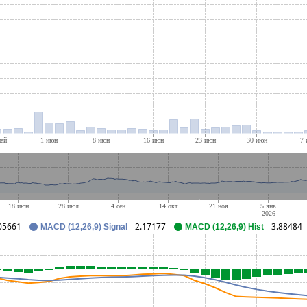
05661
2.17177
3.88484
MACD (12,26,9) Signal
MACD (12,26,9) Hist