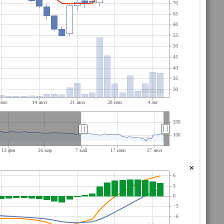
||
||
×