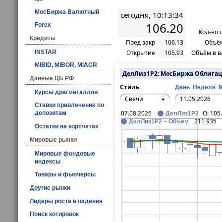
МосБиржа Валютный
сегодня, 10:13:34
106.20
Forex
Кол-во 
Кредиты
Пред закр
106.13
Объём
INSTAR
Открытие
105.93
Объём в в
MIBID, MIBOR, MIACR
ДелЛиз1Р2: МосБиржа Облига
Данные ЦБ РФ
Стиль
День
Неделя
Курсы драгметаллов
Свечи
Ставки привлечения по
07.08.2026
O:
105
депозитам
ДелЛиз1Р2
211 935
ДелЛиз1Р2 – Объём
Остатки на корсчетах
Мировые рынки
Мировые фондовые
индексы
Товары и фьючерсы
Другие рынки
Лидеры роста и падения
Поиск котировок