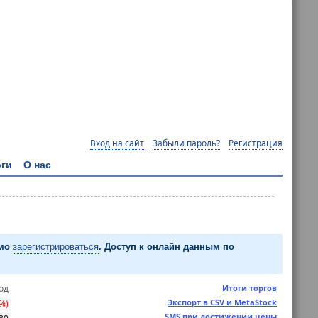
Вход на сайт
Забыли пароль?
Регистрация
ги
О нас
имо
зарегистрироваться
. Доступ к онлайн данным по
од
Итоги торгов
Экспорт в CSV и MetaStock
5%)
SMS при достижении цены