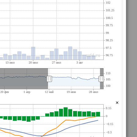
||
||
×