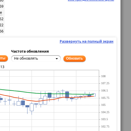
.80
69
е
52
22
66
Развернуть на полный экран
Частота обновления
Не обновлять
нты
Обновить
.13