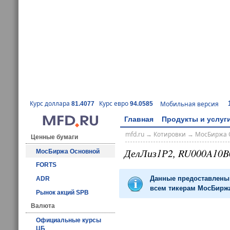
Курс доллара
Курс евро
Мобильная версия
81.4077
94.0585
Главная
Продукты и услуг
mfd.ru
→
Котировки
→
МосБиржа 
Ценные бумаги
ДелЛиз1Р2, RU000A10B
МосБиржа Основной
FORTS
Данные предоставлены 
ADR
всем тикерам МосБиржа
Рынок акций SPB
Валюта
Официальные курсы
ЦБ