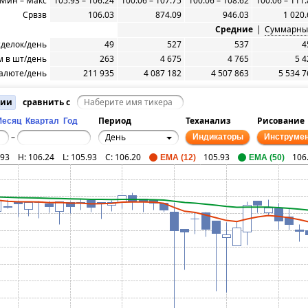
Мин – Макс
105.93 – 106.24
100.06 – 107.75
100.06 – 108.62
100.06 – 111
Срвзв
106.03
874.09
946.03
1 020.
Средние
|
Суммарны
сделок/день
49
527
537
4
 в шт/день
263
4 675
4 765
5 4
алюте/день
211 935
4 087 182
4 507 863
5 534 7
ции
сравнить с
Период
Теханализ
Рисование
Месяц
Квартал
Год
День
–
Индикаторы
Инструме
.93
H:
106.24
L:
105.93
C:
106.20
105.93
106
EMA (12)
EMA (50)