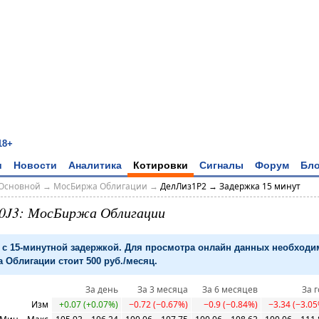
18+
и
Новости
Аналитика
Котировки
Сигналы
Форум
Бло
Основной
→
МосБиржа Облигации
→
ДелЛиз1Р2 → Задержка 15 минут
0J3: МосБиржа Облигации
с 15-минутной задержкой. Для просмотра онлайн данных необход
 Облигации стоит 500 руб./месяц.
За день
За 3 месяца
За 6 месяцев
За г
Изм
+0.07 (+0.07%)
−0.72 (−0.67%)
−0.9 (−0.84%)
−3.34 (−3.0