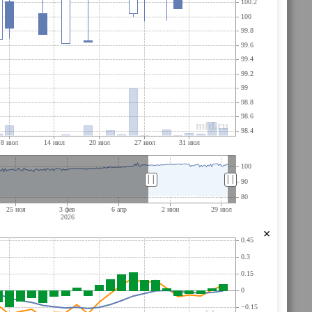
||
||
×