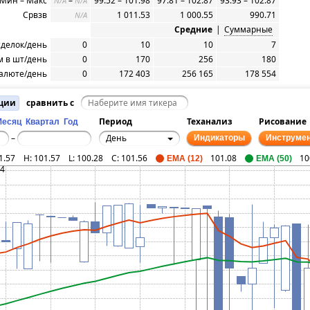
Мин – Макс
–
99.52 – 101.98
97.81 – 102.87
93.93 – 102.87
N/A
N/A
Срвзв
1 011.53
1 000.55
990.71
N/A
Средние
|
Суммарные
сделок/день
0
10
10
7
 в шт/день
0
170
256
180
алюте/день
0
172 403
256 165
178 554
ации
сравнить с
Период
Теханализ
Рисование
Месяц
Квартал
Год
День
–
Индикаторы
Инструме
1.57
H:
101.57
L:
100.28
C:
101.56
101.08
10
EMA (12)
EMA (50)
.4