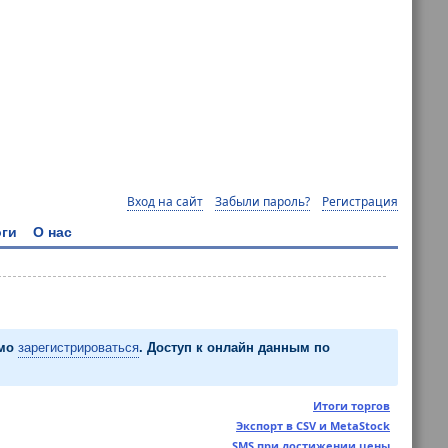
Вход на сайт
Забыли пароль?
Регистрация
ги
О нас
имо
зарегистрироваться
. Доступ к онлайн данным по
Итоги торгов
Экспорт в CSV и MetaStock
SMS при достижении цены