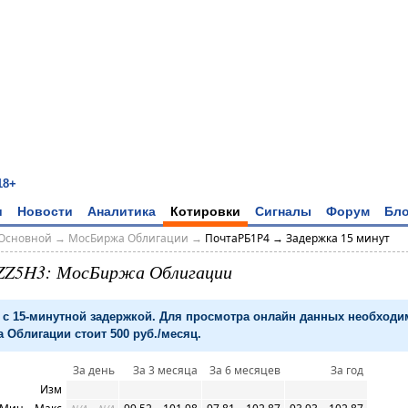
18+
и
Новости
Аналитика
Котировки
Сигналы
Форум
Бло
Основной
→
МосБиржа Облигации
→
ПочтаРБ1P4 → Задержка 15 минут
ZZ5H3: МосБиржа Облигации
с 15-минутной задержкой. Для просмотра онлайн данных необход
 Облигации стоит 500 руб./месяц.
За день
За 3 месяца
За 6 месяцев
За год
Изм