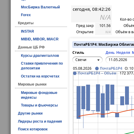
МосБиржа Валютный
сегодня, 08:42:26
N/A
Forex
Кол-во 
Кредиты
Пред закр
101.56
Объём
INSTAR
Открытие
Объём в в
N/A
MIBID, MIBOR, MIACR
ПочтаРБ1P4: МосБиржа Облиг
Данные ЦБ РФ
Стиль
День
Неделя
Курсы драгметаллов
Свечи
Ставки привлечения по
05.08.2026
O:
10
депозитам
ПочтаРБ1P4
172 377
ПочтаРБ1P4 – Объём
Остатки на корсчетах
Мировые рынки
Мировые фондовые
индексы
Товары и фьючерсы
Другие рынки
Лидеры роста и падения
Поиск котировок