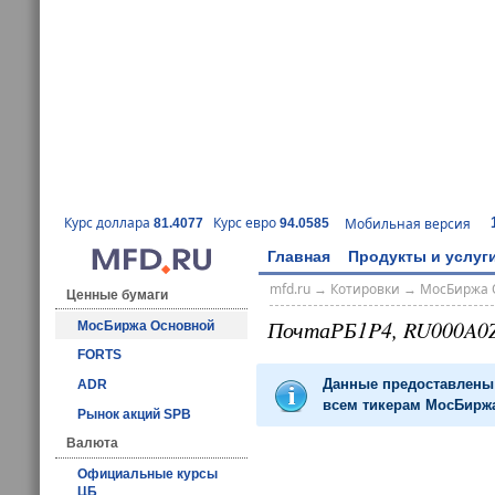
Курс доллара
Курс евро
Мобильная версия
81.4077
94.0585
Главная
Продукты и услуг
mfd.ru
→
Котировки
→
МосБиржа 
Ценные бумаги
ПочтаРБ1P4, RU000A0
МосБиржа Основной
FORTS
Данные предоставлены 
ADR
всем тикерам МосБиржа
Рынок акций SPB
Валюта
Официальные курсы
ЦБ