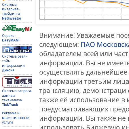
Система
интернет-
трейдинга
NetInvestor
Внимание! Уважаемые посе
Сервис
EasyMANi
следующем:
ПАО Московск
обладателем всей или час
Система реал-
информации. Вы не имеете
тайм
информации
осуществлять дальнейшее
Дикси+
информации третьим лицам
трансляцию, демонстрацию
Система запроса
данных
также её использование в 
теханализа
TickTrack
предусматривающих предо
Реклама и
информации. Вы также не 
маркетинговые
услуги
использовать Биржевую и