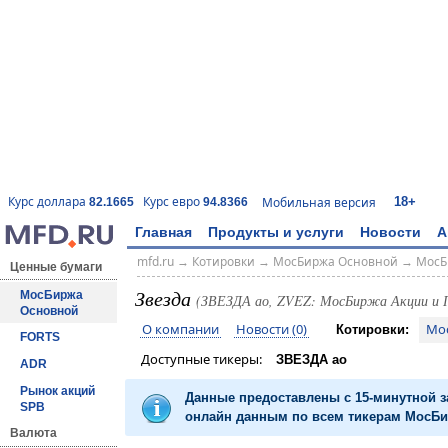
18+
Курс доллара
Курс евро
Мобильная версия
82.1665
94.8366
Главная
Продукты и услуги
Новости
А
mfd.ru
→
Котировки
→
МосБиржа Основной
→
МосБ
Ценные бумаги
Звезда
МосБиржа
(ЗВЕЗДА ао, ZVEZ: МосБиржа Акции и
Основной
О компании
Новости (0)
Мо
Котировки:
FORTS
Доступные тикеры:
ЗВЕЗДА ао
ADR
Рынок акций
Данные предоставлены с 15-минутной 
SPB
онлайн данным по всем тикерам МосБир
Валюта