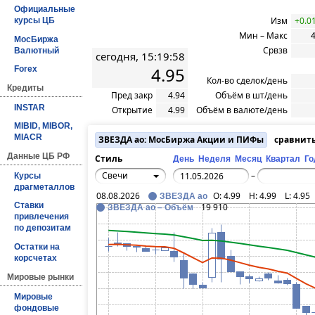
Официальные
Изм
+0.0
курсы ЦБ
Мин – Макс
4
МосБиржа
Срвзв
Валютный
сегодня, 15:19:58
4.95
Forex
Кол-во сделок/день
Кредиты
Пред закр
4.94
Объём в шт/день
INSTAR
Открытие
4.99
Объём в валюте/день
MIBID, MIBOR,
MIACR
ЗВЕЗДА ао: МосБиржа Акции и ПИФы
сравнит
Данные ЦБ РФ
Стиль
День
Неделя
Месяц
Квартал
Го
Свечи
–
Курсы
драгметаллов
08.08.2026
O:
4.99
H:
4.99
L:
4.95
ЗВЕЗДА ао
Ставки
19 910
ЗВЕЗДА ао – Объём
привлечения
по депозитам
Остатки на
корсчетах
Мировые рынки
Мировые
фондовые